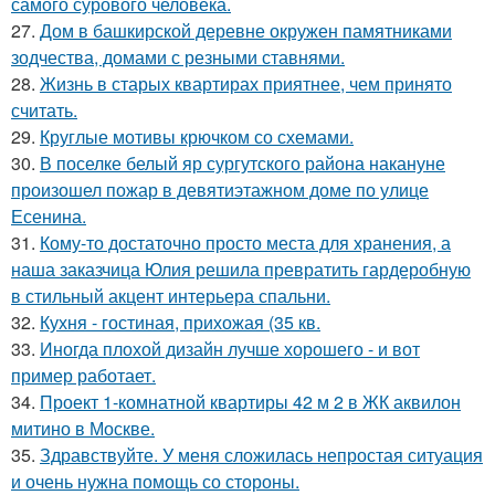
самого сурового человека.
27.
Дом в башкирской деревне окружен памятниками
зодчества, домами с резными ставнями.
28.
Жизнь в старых квартирах приятнее, чем принято
считать.
29.
Круглые мотивы крючком со схемами.
30.
В поселке белый яр сургутского района накануне
произошел пожар в девятиэтажном доме по улице
Есенина.
31.
Кому-то достаточно просто места для хранения, а
наша заказчица Юлия решила превратить гардеробную
в стильный акцент интерьера спальни.
32.
Кухня - гостиная, прихожая (35 кв.
33.
Иногда плохой дизайн лучше хорошего - и вот
пример работает.
34.
Проект 1-комнатной квартиры 42 м 2 в ЖК аквилон
митино в Москве.
35.
Здравствуйте. У меня сложилась непростая ситуация
и очень нужна помощь со стороны.