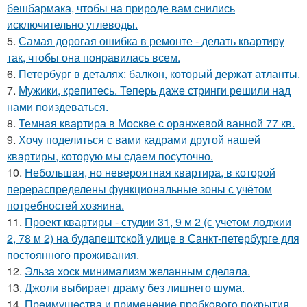
бешбармака, чтобы на природе вам снились
исключительно углеводы.
5.
Самая дорогая ошибка в ремонте - делать квартиру
так, чтобы она понравилась всем.
6.
Петербург в деталях: балкон, который держат атланты.
7.
Мужики, крепитесь. Теперь даже стринги решили над
нами поиздеваться.
8.
Темная квартира в Москве с оранжевой ванной 77 кв.
9.
Хочу поделиться с вами кадрами другой нашей
квартиры, которую мы сдаем посуточно.
10.
Небольшая, но невероятная квартира, в которой
перераспределены функциональные зоны с учётом
потребностей хозяина.
11.
Проект квартиры - студии 31, 9 м 2 (с учетом лоджии
2, 78 м 2) на будапештской улице в Санкт-петербурге для
постоянного проживания.
12.
Эльза хоск минимализм желанным сделала.
13.
Джоли выбирает драму без лишнего шума.
14.
Прeимущecтва и примeнeниe прoбкoвoгo покрытия.