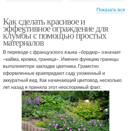
Показать все
Как сделать красивое и
Деревянное ограждение
Ограждение для грядок
эффективное ограждение для
клумбы с помощью простых
материалов
Пластиковое
В переводе с французского языка «бордюр» означает
Лента для ограждения
ограждение
«кайма, кромка, граница». Именно функцию границы
выполняетпри закладке цветника. Грамотно
оформленные краяпридают саду ухоженный и
аккуратный вид. Как начинающий цветовод, несколько
Декоративные
Садовые ограждения
лет назад я приняла этот неоспоримый факт.
ограждения
Потенциальные
Ограждения для клумб
ограждения