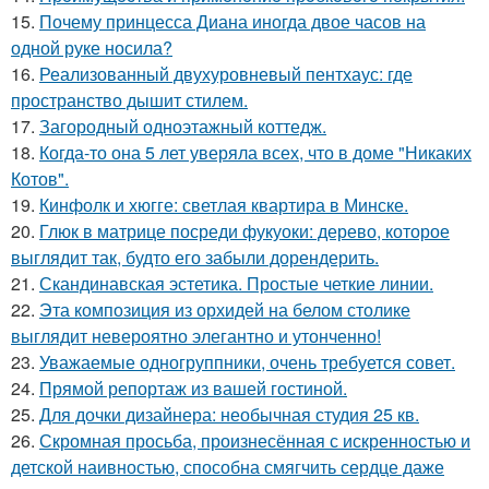
15.
Почему принцесса Диана иногда двое часов на
одной руке носила?
16.
Реализованный двухуровневый пентхаус: где
пространство дышит стилем.
17.
Загородный одноэтажный коттедж.
18.
Когда-то она 5 лет уверяла всех, что в доме "Никаких
Котов".
19.
Кинфолк и хюгге: светлая квартира в Минске.
20.
Глюк в матрице посреди фукуоки: дерево, которое
выглядит так, будто его забыли дорендерить.
21.
Скандинавская эстетика. Простые четкие линии.
22.
Эта композиция из орхидей на белом столике
выглядит невероятно элегантно и утонченно!
23.
Уважаемые одногруппники, очень требуется совет.
24.
Прямой репортаж из вашей гостиной.
25.
Для дочки дизайнера: необычная студия 25 кв.
26.
Скромная просьба, произнесённая с искренностью и
детской наивностью, способна смягчить сердце даже