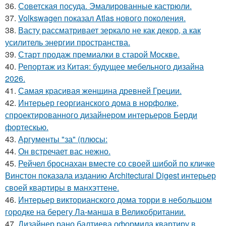
36.
Советская посуда. Эмалированные кастрюли.
37.
Volkswagen показал Atlas нового поколения.
38.
Васту рассматривает зеркало не как декор, а как
усилитель энергии пространства.
39.
Старт продаж премиалки в старой Москве.
40.
Репортаж из Китая: будущее мебельного дизайна
2026.
41.
Самая красивая женщина древней Греции.
42.
Интерьер георгианского дома в норфолке,
спроектированного дизайнером интерьеров Берди
фортескью.
43.
Аргументы "за" (плюсы:
44.
Он встречает вас нежно.
45.
Рейчел броснахан вместе со своей шибой по кличке
Винстон показала изданию Architectural Digest интерьер
своей квартиры в манхэттене.
46.
Интерьер викторианского дома торри в небольшом
городке на берегу Ла-манша в Великобритании.
47.
Дизайнер рано балтиева оформила квартиру в