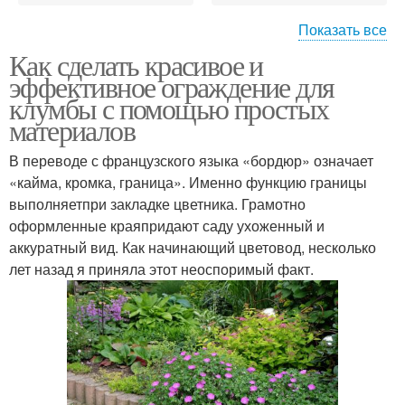
Показать все
Как сделать красивое и
Деревянное ограждение
Ограждение для грядок
эффективное ограждение для
клумбы с помощью простых
материалов
Пластиковое
В переводе с французского языка «бордюр» означает
Лента для ограждения
ограждение
«кайма, кромка, граница». Именно функцию границы
выполняетпри закладке цветника. Грамотно
оформленные краяпридают саду ухоженный и
аккуратный вид. Как начинающий цветовод, несколько
Декоративные
Садовые ограждения
лет назад я приняла этот неоспоримый факт.
ограждения
Потенциальные
Ограждения для клумб
ограждения