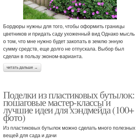
Декор для клумб
Клумба из камня
Бордюры нужны для того, чтобы оформить границы
цветников и придать саду ухоженный вид Однако мысль
о том, что мне нужно будет закопать в землю энную
сумму средств, еще долго не отпускала. Выбор был
Клумбы с камнями
Клумбы из камня
сделан в пользу эконом-варианта.
читать дальше →
Клумба из камней
Клумба на даче
Поделки из пластиковых бутылок:
пошаговые мастер-классы и
лучшие идеи для хэндмейда (100+
фото)
Из пластиковых бутылок можно сделать много полезных
вещей для сада и дачи