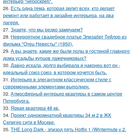
интерьер "небоскрёб".
26.
Есть одна тема, которая делит всех, кто делает
ремонт или работает в дизайне интерьера, на два
лагеря.
27.
Знаете, что мы редко замечаем?
28.
Невероятное свадебное платье Элизабет Тейлор из
фильма "Отец Невесты" (1950).
29.
А вы знаете, какие же были полы в гостиной главного
дома усадьбы купцов лажечниковых?
30.
Давно искала, долго выбирала и наконец вот он -
идеальный союз союз, в котором хочется быть.
31.
Интерьер в элегантном классическом стиле с
современными элементами выполнен.
32.
Атмосферный интерьер квартиры в самом центре
Петербурга.
33.
Яркая квартира 48 кв.
34.
Проект однокомнатной квартиры 34 м 2 в ЖК
Селигер сити в Москве.
35.
THE Long Dark - эпизод пять Hotfix 1 (Wintermute v 2.