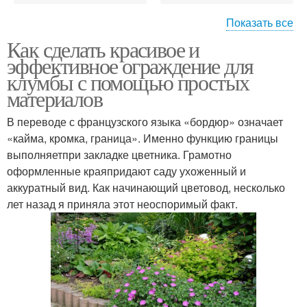
Показать все
Как сделать красивое и
Материалы для
Ограждение для грядок
эффективное ограждение для
ограждения
клумбы с помощью простых
материалов
Пластиковое
В переводе с французского языка «бордюр» означает
Лента для ограждения
ограждение
«кайма, кромка, граница». Именно функцию границы
выполняетпри закладке цветника. Грамотно
оформленные краяпридают саду ухоженный и
аккуратный вид. Как начинающий цветовод, несколько
Декоративные
Садовые ограждения
лет назад я приняла этот неоспоримый факт.
ограждения
Потенциальные
Ограждения для клумб
ограждения