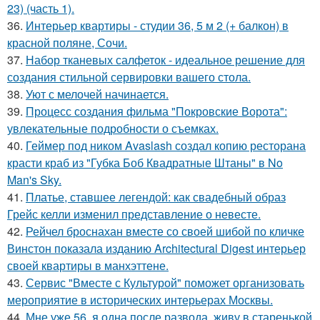
23) (часть 1).
36.
Интерьер квартиры - студии 36, 5 м 2 (+ балкон) в
красной поляне, Сочи.
37.
Набор тканевых салфеток - идеальное решение для
создания стильной сервировки вашего стола.
38.
Уют с мелочей начинается.
39.
Процесс создания фильма "Покровские Ворота":
увлекательные подробности о съемках.
40.
Геймер под ником Avaslash создал копию ресторана
красти краб из "Губка Боб Квадратные Штаны" в No
Man's Sky.
41.
Платье, ставшее легендой: как свадебный образ
Грейс келли изменил представление о невесте.
42.
Рейчел броснахан вместе со своей шибой по кличке
Винстон показала изданию Architectural Digest интерьер
своей квартиры в манхэттене.
43.
Сервис "Вместе с Культурой" поможет организовать
мероприятие в исторических интерьерах Москвы.
44.
Мне уже 56, я одна после развода, живу в старенькой