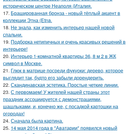
историческом центре Неаполя (Италия.
17.
Брашированная бронза - новый тёплый акцент в
коллекции Этна (Etna.
18.
Не знала, как изменить интерьер нашей новой
спальни.
19.
Подборка нетипичных и очень красивых решений в
интерьере!
20.
Интерьер 1-комнатной квартиры 36, 8 м 2 в ЖК
символ в Москве.
21.
Глюк в матрице посреди фукуоки: дерево, которое
выглядит так, будто его забыли дорендерить.
22.
Скандинавская эстетика. Простые четкие линии.
23.
С первомаем! У жителей нашей страны этот
праздник ассоциируется с демонстрациями,
шашлыками, и, конечно же, с посадкой картошки на
огородах!
24.
Сначала была картина.
25.
14 мая 2014 года в "Аватарии" появился новый