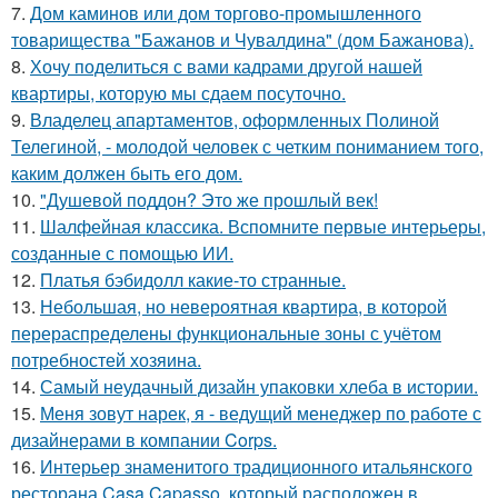
7.
Дом каминов или дом торгово-промышленного
товарищества "Бажанов и Чувалдина" (дом Бажанова).
8.
Хочу поделиться с вами кадрами другой нашей
квартиры, которую мы сдаем посуточно.
9.
Владелец апартаментов, оформленных Полиной
Телегиной, - молодой человек с четким пониманием того,
каким должен быть его дом.
10.
"Душевой поддон? Это же прошлый век!
11.
Шалфейная классика. Вспомните первые интерьеры,
созданные с помощью ИИ.
12.
Платья бэбидолл какие-то странные.
13.
Небольшая, но невероятная квартира, в которой
перераспределены функциональные зоны с учётом
потребностей хозяина.
14.
Самый неудачный дизайн упаковки хлеба в истории.
15.
Меня зовут нарек, я - ведущий менеджер по работе с
дизайнерами в компании Corps.
16.
Интерьер знаменитого традиционного итальянского
ресторана Casa Capasso, который расположен в