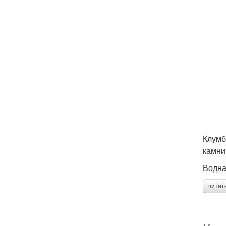
Клумб
камни
Водна
читат