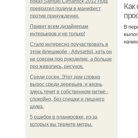
показ Samuel Cirnansck 2012 года
Как
превратил подиум в манифест
про
против принуждения.
В пер
Привет всем дизайнерам
выпол
интерьеров и не только!
начин
Стало интересно поучаствовать в
этом флешмобе - Artvsartist, хоть он
не совсем про рукоделие, а больше
про живопись, рисунок.
Среди сосен. Этот дом словно
вырос среди деревьев, и жизнь
здесь течет в собственном ритме -
спокойно, без спешки и лишнего
шума.
5 ошибок в планировке, из-за
которых вы теряете метры.