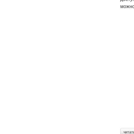
можно
читат