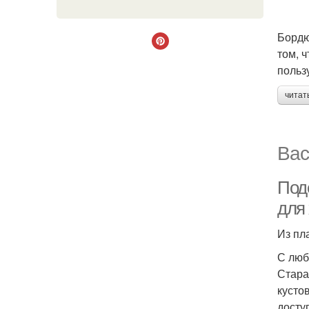
Бордю
том, 
польз
читат
Вас
Под
для
Из пл
С люб
Стара
кусто
досту