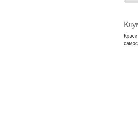
Клу
Краси
самос