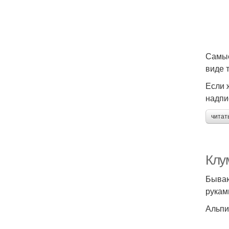
Самые
виде т
Если 
надпи
читат
Клу
Бываю
рукам
Альпи