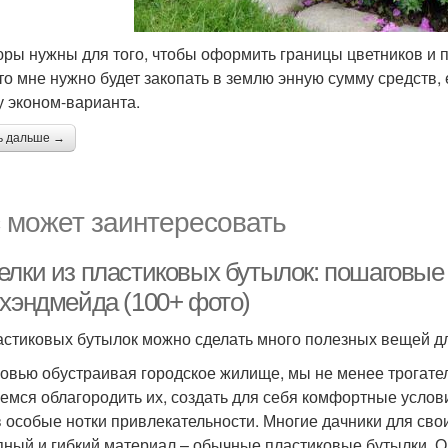
ры нужны для того, чтобы оформить границы цветников и 
что мне нужно будет закопать в землю энную сумму средств,
у эконом-варианта.
ь дальше →
 может заинтересовать
елки из пластиковых бутылок: пошаговые
 хэндмейда (100+ фото)
астиковых бутылок можно сделать много полезных вещей дл
овью обустраивая городское жилище, мы не менее трогате
емся облагородить их, создать для себя комфортные услови
в особые нотки привлекательности. Многие дачники для св
пный и гибкий материал – обычные пластиковые бутылки. О 