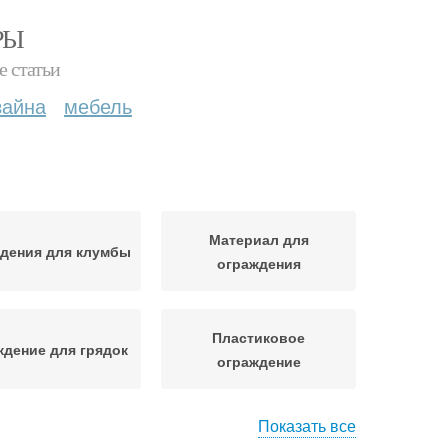
РЫ
е статьи
зайна
мебель
Материал для
дения для клумбы
ограждения
Пластиковое
дение для грядок
ограждение
Показать все
овые ограждения
Ограждения для клумб