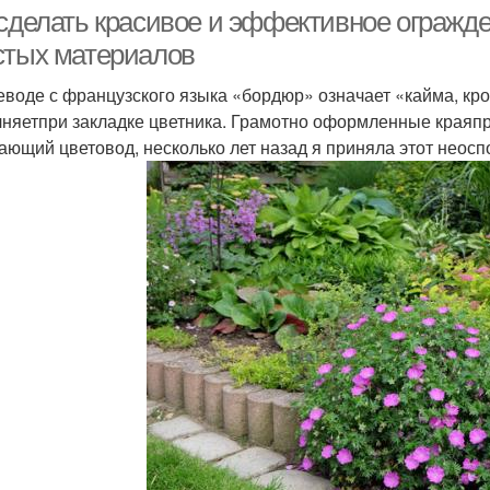
ограждения
 сделать красивое и эффективное ограж
стых материалов
еводе с французского языка «бордюр» означает «кайма, кр
Потенциальные
няетпри закладке цветника. Грамотно оформленные краяпр
ограждения
ающий цветовод, несколько лет назад я приняла этот неос