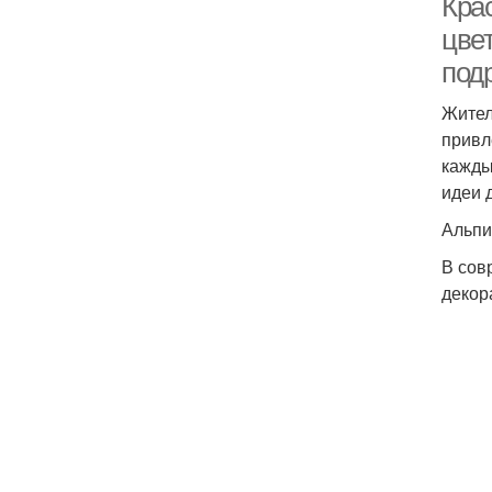
Кра
цве
под
Жител
привл
кажды
идеи 
Альпи
В сов
декор