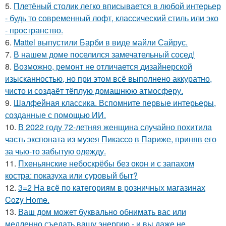
5.
Плетёный столик легко вписывается в любой интерьер
- будь то современный лофт, классический стиль или эко
- пространство.
6.
Mattel выпустили Барби в виде майли Сайрус.
7.
В нашем доме поселился замечательный сосед!
8.
Возможно, ремонт не отличается дизайнерской
изысканностью, но при этом всё выполнено аккуратно,
чисто и создаёт тёплую домашнюю атмосферу.
9.
Шалфейная классика. Вспомните первые интерьеры,
созданные с помощью ИИ.
10.
В 2022 году 72-летняя женщина случайно похитила
часть экспоната из музея Пикассо в Париже, приняв его
за чью-то забытую одежду.
11.
Пхеньянские небоскрёбы без окон и с запахом
костра: показуха или суровый быт?
12.
3=2 На всё по категориям в розничных магазинах
Cozy Home.
13.
Ваш дом может буквально обнимать вас или
медленно съедать вашу энергию - и вы даже не