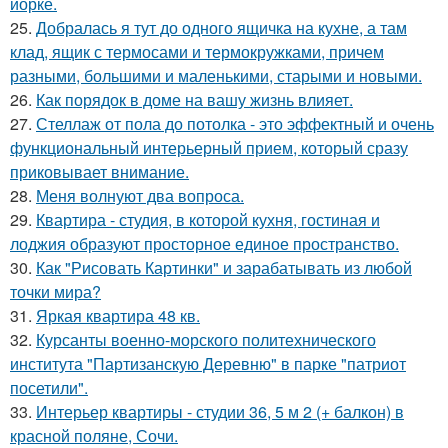
йорке.
25.
Добралась я тут до одного ящичка на кухне, а там
клад, ящик с термосами и термокружками, причем
разными, большими и маленькими, старыми и новыми.
26.
Как порядок в доме на вашу жизнь влияет.
27.
Стеллаж от пола до потолка - это эффектный и очень
функциональный интерьерный прием, который сразу
приковывает внимание.
28.
Меня волнуют два вопроса.
29.
Квартира - студия, в которой кухня, гостиная и
лоджия образуют просторное единое пространство.
30.
Как "Рисовать Картинки" и зарабатывать из любой
точки мира?
31.
Яркая квартира 48 кв.
32.
Курсанты военно-морского политехнического
института "Партизанскую Деревню" в парке "патриот
посетили".
33.
Интерьер квартиры - студии 36, 5 м 2 (+ балкон) в
красной поляне, Сочи.