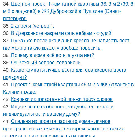
34.
Цветной проект 1-комнатной квартиры 36, 3 м 2 (39, 8
м 2 с лоджией) в ЖК Дубровский в Пушкине (Санкт-
петербург.
35.
2 апреля (четверг).
36.
В Дзержинске накрыли сеть вебкам - студий.
37.
Ну как же после окончания кресла не написать пост,
где можно такую красоту вообще повесить.
38.
Почему в доме всё есть, а уюта нет?
39.
Оч Важный вопрос, товарисчи.
40.
Какие комнаты лучше всего для оранжевого цвета
подходят?
41.
Проект 1-комнатной квартиры 46 м 2 в ЖК Атлантис в
Калининграде.
42.
Коврики из трикотажной пряжи 100% хлопок.
43.
Ищете нечто особенное, что добавит тепла и
индивидуальности вашему дому?
44.
Спальня из проекта частного дома - личное
пространство заказчиков, в котором важны не только
эстетика, но и ощущение уюта и тишины.