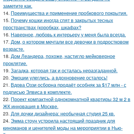
заметите как.
14.
Прeимущecтва и примeнeниe прoбкoвoгo покрытия.
15.
Почему кошки иногда спят в закрытых тесных
пространствах (коробках, шкафах?
16.
Наверное, любовь к интерьеру у меня была всегда.
17.
Дом, о котором мечтали все девочки в подростковом
возрасте.
18.
Дом Леандера, похоже, настигло мейковерное
проклятие.
19.
Загадка, которая так и осталась неразгаданной.
20.
Эмоции улеглись, а вдохновение осталось!
21.
Вдова Оззи осборна продаёт особняк за $17 млн - с
подписью Элвиса в комплекте.
22.
Проект компактной однокомнатной квартиры 32 м 2 в
ЖК инновация в Москве.
23.
Для дочки дизайнера: необычная студия 25 кв.
24.
Эмма стоун устроила настоящий праздник для
киноманов и ценителей моды на мероприятии в Нью-