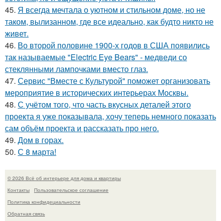
45.
Я всегда мечтала о уютном и стильном доме, но не
таком, вылизанном, где все идеально, как будто никто не
живет.
46.
Во второй половине 1900-х годов в США появились
так называемые "Electric Eye Bears" - медведи со
стеклянными лампочками вместо глаз.
47.
Сервис "Вместе с Культурой" поможет организовать
мероприятие в исторических интерьерах Москвы.
48.
С учётом того, что часть вкусных деталей этого
проекта я уже показывала, хочу теперь немного показать
сам объём проекта и рассказать про него.
49.
Дом в горах.
50.
С 8 марта!
© 2026 Всё об интерьере для дома и квартиры
Контакты
Пользовательское соглашение
Политика конфидециальности
Обратная связь