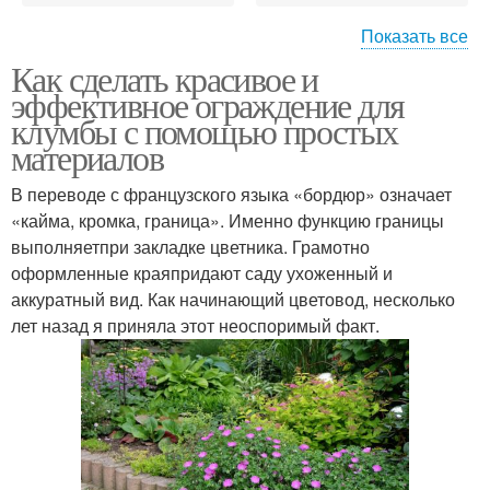
Показать все
Как сделать красивое и
Материал для
Деревянное ограждение
эффективное ограждение для
ограждения
клумбы с помощью простых
материалов
Пластиковое
В переводе с французского языка «бордюр» означает
Ограждение для грядок
ограждение
«кайма, кромка, граница». Именно функцию границы
выполняетпри закладке цветника. Грамотно
оформленные краяпридают саду ухоженный и
аккуратный вид. Как начинающий цветовод, несколько
Декоративные
Лента для ограждения
лет назад я приняла этот неоспоримый факт.
ограждения
Садовые ограждения
Ограждения для клумб