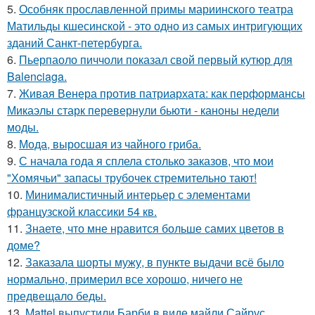
5.
Особняк прославленной примы мариинского театра
Матильды кшесинской - это одно из самых интригующих
зданий Санкт-петербурга.
6.
Пьерпаоло пиччоли показал свой первый кутюр для
Balenciaga.
7.
Живая Венера против патриархата: как перформансы
Микаэлы старк перевернули бьюти - каноны недели
моды.
8.
Мода, выросшая из чайного гриба.
9.
С начала года я сплела столько заказов, что мои
"Хомячьи" запасы трубочек стремительно тают!
10.
Минималистичный интерьер с элементами
французской классики 54 кв.
11.
Знаете, что мне нравится больше самих цветов в
доме?
12.
Заказала шорты мужу, в пункте выдачи всё было
нормально, примерил все хорошо, ничего не
предвещало беды.
13.
Mattel выпустили Барби в виде майли Сайрус.