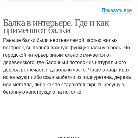
Показать все
Балка в интерьере. Где и как
Балки из гипсокартона
Потолки с балками
применяют балки
Раньше балки были неотъемлемой частью жилых
построек, выполняя важную функциональную роль. Но
Потолок с открытыми
городской интерьер значительно отличается от
Балки в интерьере
балками
деревенского, где балочный потолок из натурального
дерева встречается довольно часто. Чаще в квартирах
используют либо фалльшбалки из полиуретана, дерева
или металла, либо как-то стараются скрыть несущую
Потолочные балки
Балки на стенах
бетонную конструкцию на потолке.
Гипсокартонные декоратив
Деревянные балки
балки