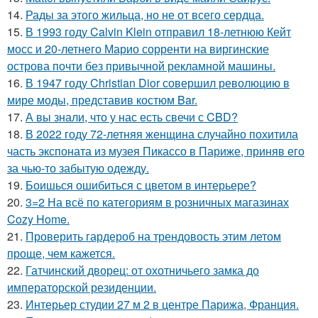
14.
Рады за этого жильца, но не от всего сердца.
15.
В 1993 году Calvin Klein отправил 18-летнюю Кейт
мосс и 20-летнего Марио сорренти на виргинские
острова почти без привычной рекламной машины.
16.
В 1947 году Christian Dior совершил революцию в
мире моды, представив костюм Bar.
17.
А вы знали, что у нас есть свечи с CBD?
18.
В 2022 году 72-летняя женщина случайно похитила
часть экспоната из музея Пикассо в Париже, приняв его
за чью-то забытую одежду.
19.
Боишься ошибиться с цветом в интерьере?
20.
3=2 На всё по категориям в розничных магазинах
Cozy Home.
21.
Проверить гардероб на трендовость этим летом
проще, чем кажется.
22.
Гатчинский дворец: от охотничьего замка до
императорской резиденции.
23.
Интерьер студии 27 м 2 в центре Парижа, Франция.