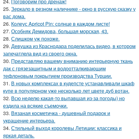
24.
Поговорим про дренаж!
25.
Зеркало в резном наличнике - окно в русскую сказку у
вас дома.
26.
Колеус Apricot Pin: солнце в каждом листе!
27.
Особняк Демидова, большая морская, 43.
28.
Слишком уж похоже.
29.
Девушка из Краснодара поделилась видео, в котором
запечатлела вид из своего окна.
30.
Представляю вашему вниманию интерьерную ткань
дак с грязезашитным и водоотталкивающим
тефлоновым покрытием производства Турции.
31.
В новых комплексах в кудепсте устанавливали шкаф
купе в популярном уже несколько лет цвете дуб вотан.
32.
Всю неделю какая-то выпавшая из-за погоды) но
ездила на всякие съемочки.
33.
Вязаная косметичка - душевный подарок и
украшение интерьера.
34.
Стильный выход королевы Летиции: классика и
яркая деталь.