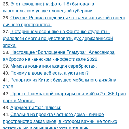
35.
Этот кокошник (на фото 1-8) бытовал в
каргопольском уезде олонецкой губернии.
36.
О кухне. Решила поделиться с вами частичкой своего
личного пространства.
37.
В старинном особняке на Фонтанке студенты -
филологи смогли почувствовать дух державинской
эпохи.
38.
Настоящее "Воплощение Гламура": Алессандра
амбросио на каннском кинофестивале 2022.
39.
Мимоза комнатная акация серебристая.
40.
Почему в доме всё есть, а уюта нет?
41.
Репортаж из Китая: будущее мебельного дизайна
2026.
42.
Проект 1-комнатной квартиры почти 40 м 2 в ЖК Грин
парк в Москве.
43.
Аргументы "за" (плюсы:
44.
Спальня из проекта частного дома - личное
пространство заказчиков, в котором важны не только
эстетика, но и ощущение уюта и тишины.