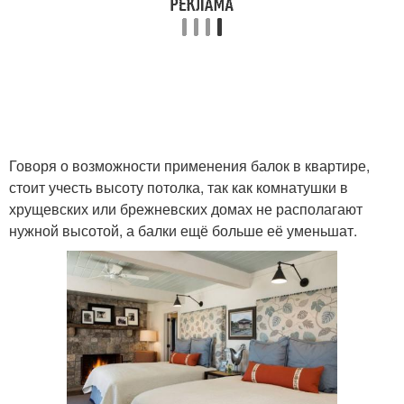
Балки на потолке
Балки на производстве
Потолок с
декоративными
Несущая балка
Говоря о возможности применения балок в квартире,
балками
стоит учесть высоту потолка, так как комнатушки в
хрущевских или брежневских домах не располагают
нужной высотой, а балки ещё больше её уменьшат.