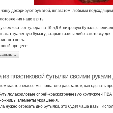
 чашу декорируют бумагой, шпагатом, любыми подходящи
зготовления надо взять:
ую емкость от кулера на 19 л;5-6-литровую бутыль;специал
шпагат;туалетную бумагу, старые газеты либо заготовку для
ристого цвета.
овый процесс:
ь дальше →
а из пластиковой бутылки своими руками 
ном мастер-классе мы пошагово расскажем, как сделать про
бутылку;акриловые спрей-краски;гречневую крупу;клей ПВА
;ножницы;элементы украшения.
ла нужно отрезать дно бутылки, это будет чаша вазы. Испо