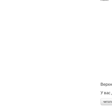
Верхн
У вас
читат