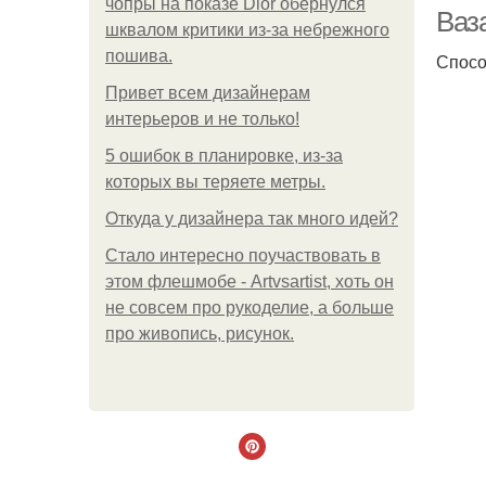
чопры на показе Dior обернулся
Ваз
шквалом критики из-за небрежного
пошива.
Спосо
Р
Привет всем дизайнерам
интерьеров и не только!
5 ошибок в планировке, из-за
которых вы теряете метры.
Откуда у дизайнера так много идей?
Стало интересно поучаствовать в
этом флешмобе - Artvsartist, хоть он
не совсем про рукоделие, а больше
про живопись, рисунок.