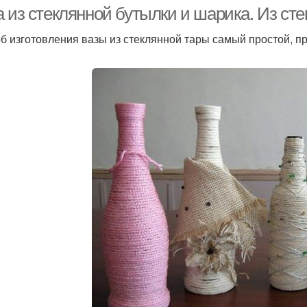
бутылки
а из стеклянной бутылки и шарика. Из ст
б изготовления вазы из стеклянной тары самый простой, про
уки из пластиковых
Бутылки в домашних
Плас
бутылок
условиях
Бутылки в технике
Стеклянная бутылка
Б
Котик из пластиковой
Руки из бутылки
Ваз
бутылки