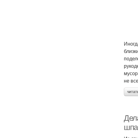
Иногд
близк
подел
рукод
мусор
не вс
читат
Дел
шпа