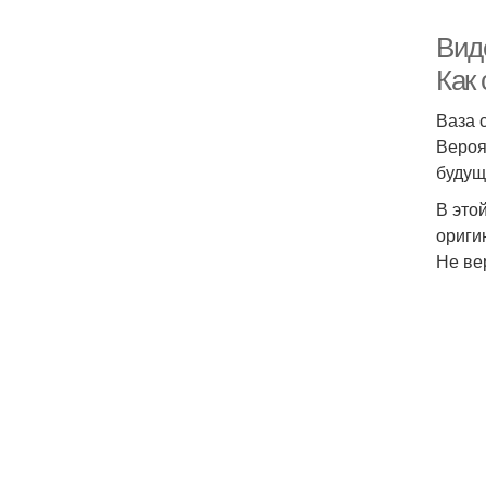
Вид
Как 
Ваза 
Вероя
будущ
В это
ориги
Не ве