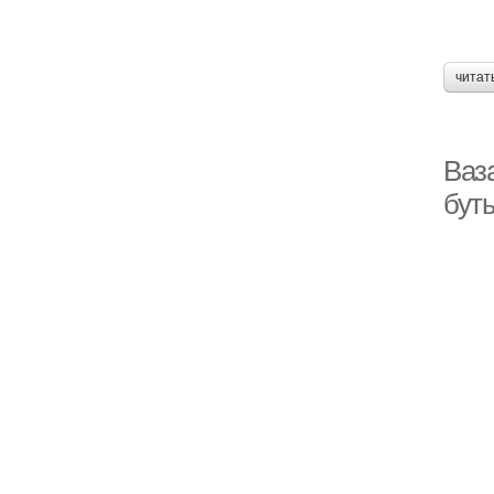
читат
Ваз
бут