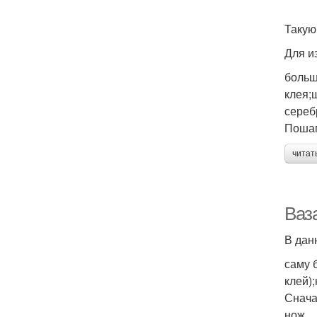
Такую
Для и
больш
клея;
сереб
Пошаг
читат
Ваз
В дан
саму 
клей)
Снача
нож.