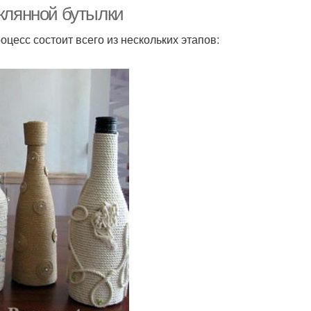
бутылок
еклянной бутылки
цесс состоит всего из нескольких этапов:
тиковые бутылки
Бутылки для детей
утылки в вазу
Вазы из бутылок
очки из бутылок