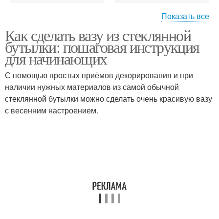
Показать все
Как сделать вазу из стеклянной
Ваза из стеклянной
Бутылка перед началом
бутылки: пошаговая инструкция
бутылки
для начинающих
С помощью простых приёмов декорирования и при
Вазы из стеклянных
наличии нужных материалов из самой обычной
Ваза из бутылки
бутылок
стеклянной бутылки можно сделать очень красивую вазу
с весенним настроением.
Вазы из пластиковых
ваз из бутылки
бутылок
Ваза из пластиковой
Вазы из пластиковой
бутылки
бутылки