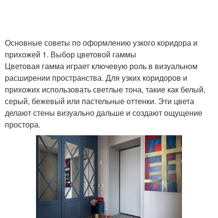
Выключатели в
Освещения в прихожей
прихожей
Основные советы по оформлению узкого коридора и
прихожей 1. Выбор цветовой гаммы
Цветовая гамма играет ключевую роль в визуальном
Мебель для узкой
Цветы для узкой
расширении пространства. Для узких коридоров и
прихожей
прихожей
прихожих использовать светлые тона, такие как белый,
серый, бежевый или пастельные оттенки. Эти цвета
делают стены визуально дальше и создают ощущение
простора.