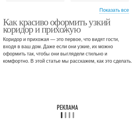
Показать все
Как красиво оформить узкий
Освещение для узкой
Картины в узкой
коридор и прихожую
прихожей
прихожей
Коридор и прихожая — это первое, что видят гости,
входя в ваш дом. Даже если они узкие, их можно
оформить так, чтобы они выглядели стильно и
Картины в маленькую
Прихожая в хрущевке
комфортно. В этой статье мы расскажем, как это сделать.
Одежды в узкой
Покрытие для узкой
прихожей
прихожей
Стен в узкой прихожей
Светы в прихожей