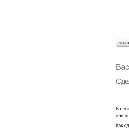
читат
Вас
Сде
В сег
или в
Как с