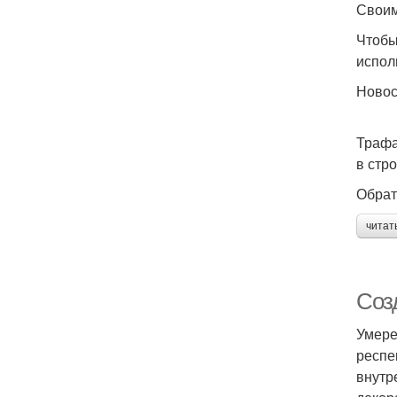
Своим
Чтобы
испол
Ново
Трафа
в стр
Обрат
читат
Соз
Умере
респе
внутр