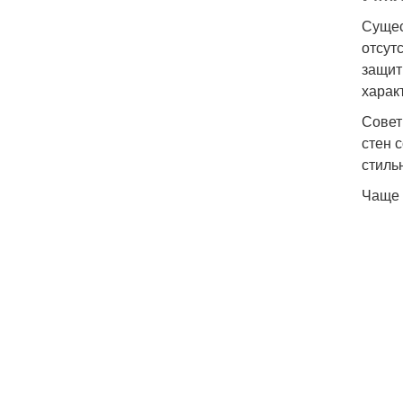
Сущес
отсут
защит
харак
Совет
стен 
стиль
Чаще 