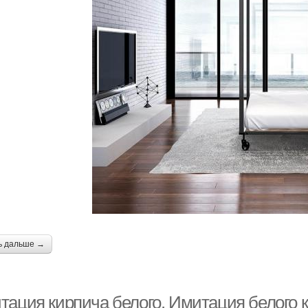
ь дальше →
тация кирпича белого. Имитация белого 