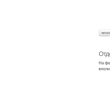
читат
Отде
На фо
вполн