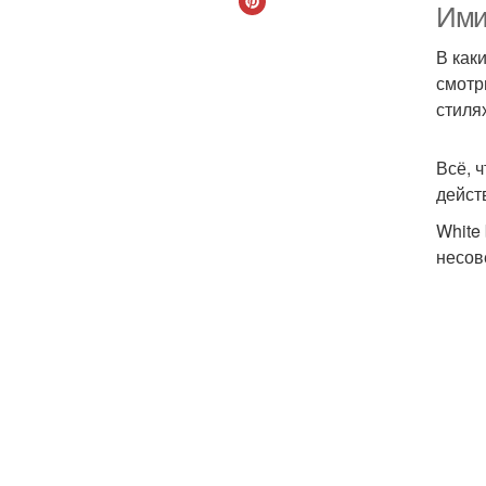
Ими
В как
смотр
стиля
Всё, 
дейст
White
несов