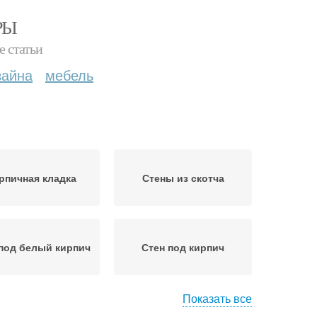
РЫ
е статьи
зайна
мебель
рпичная кладка
Стены из скотча
под белый кирпич
Стен под кирпич
Показать все