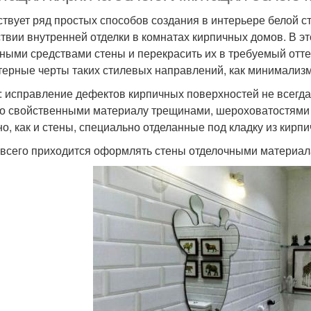
твует ряд простых способов создания в интерьере белой с
ствии внутренней отделки в комнатах кирпичных домов. В э
ными средствами стены и перекрасить их в требуемый оттен
терные черты таких стилевых направлений, как минимализм
: исправление дефектов кирпичных поверхностей не всегд
со свойственными материалу трещинами, шероховатостями 
но, как и стены, специально отделанные под кладку из кирпи
всего приходится оформлять стены отделочными материал