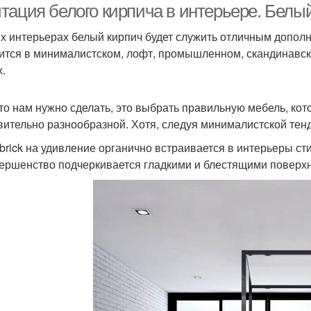
тация белого кирпича в интерьере. Белый
их интерьерах белый кирпич будет служить отличным допол
ится в минималистском, лофт, промышленном, скандинавск
х.
что нам нужно сделать, это выбрать правильную мебель, кот
вительно разнообразной. Хотя, следуя минималистской тен
 brick на удивление органично встраивается в интерьеры ст
ершенство подчеркивается гладкими и блестящими поверхн