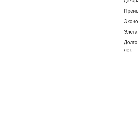
декор
Преим
Эконо
Элега
Долго
лет.