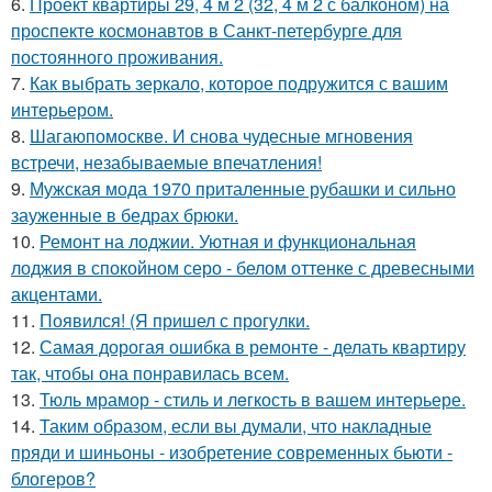
6.
Проект квартиры 29, 4 м 2 (32, 4 м 2 с балконом) на
проспекте космонавтов в Санкт-петербурге для
постоянного проживания.
7.
Как выбрать зеркало, которое подружится с вашим
интерьером.
8.
Шагаюпомоскве. И снова чудесные мгновения
встречи, незабываемые впечатления!
9.
Мужская мода 1970 приталенные рубашки и сильно
зауженные в бедрах брюки.
10.
Ремонт на лоджии. Уютная и функциональная
лоджия в спокойном серо - белом оттенке с древесными
акцентами.
11.
Появился! (Я пришел с прогулки.
12.
Самая дорогая ошибка в ремонте - делать квартиру
так, чтобы она понравилась всем.
13.
Тюль мрамор - стиль и лeгкость в вашем интерьере.
14.
Таким образом, если вы думали, что накладные
пряди и шиньоны - изобретение современных бьюти -
блогеров?