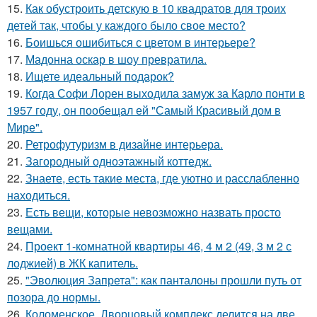
15.
Как обустроить детскую в 10 квадратов для троих
детей так, чтобы у каждого было свое место?
16.
Боишься ошибиться с цветом в интерьере?
17.
Мадонна оскар в шоу превратила.
18.
Ищете идеальный подарок?
19.
Когда Софи Лорен выходила замуж за Карло понти в
1957 году, он пообещал ей "Самый Красивый дом в
Мире".
20.
Ретрофутуризм в дизайне интерьера.
21.
Загородный одноэтажный коттедж.
22.
Знаете, есть такие места, где уютно и расслабленно
находиться.
23.
Есть вещи, которые невозможно назвать просто
вещами.
24.
Проект 1-комнатной квартиры 46, 4 м 2 (49, 3 м 2 с
лоджией) в ЖК капитель.
25.
"Эволюция Запрета": как панталоны прошли путь от
позора до нормы.
26.
Коломенское. Дворцовый комплекс делится на две