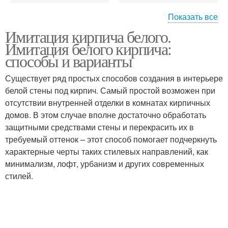
Показать все
Имитация кирпича белого.
Кладки на кухне
Стен под белый кирпич
Имитация белого кирпича:
способы и варианты
Существует ряд простых способов создания в интерьере
белой стены под кирпич. Самый простой возможен при
Стен под кирпич
Панели под кирпич
отсутствии внутренней отделки в комнатах кирпичных
домов. В этом случае вполне достаточно обработать
защитными средствами стены и перекрасить их в
требуемый оттенок – этот способ помогает подчеркнуть
Плитка под кирпич
характерные черты таких стилевых направлений, как
минимализм, лофт, урбанизм и других современных
стилей.