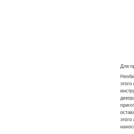
Для п
Необх
этого
инстр
декор
приго
остав
этого
нанос