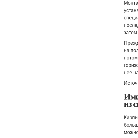
Монта
устан
специ
после
затем
Прежд
на по
потом
гориз
нее н
Источ
Ими
из 
Кирпи
больш
можно