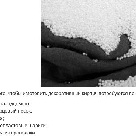
ого, чтобы изготовить декоративный кирпич потребуются п
тландцемент;
рцевый песок;
а;
опластовые шарики;
ка из проволоки;