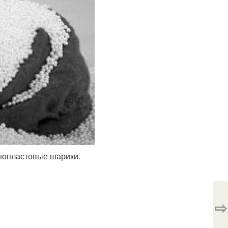
енопластовые шарики.
⇨