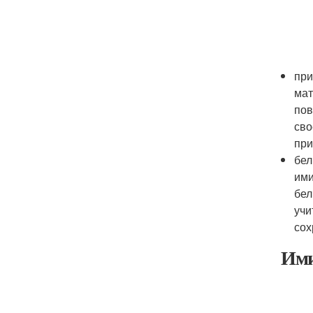
при
мат
пов
сво
при
бел
ими
бел
учи
сох
Ими