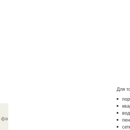
Для т
пор
ква
вод
⇦
пен
сет