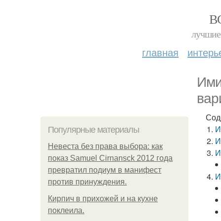
В
лучшие 
главная
интерь
Ими
вар
Сод
И
Популярные материалы
И
Невеста без права выбора: как
И
показ Samuel Cirnansck 2012 года
превратил подиум в манифест
И
против принуждения.
Кирпич в прихожей и на кухне
поклеила.