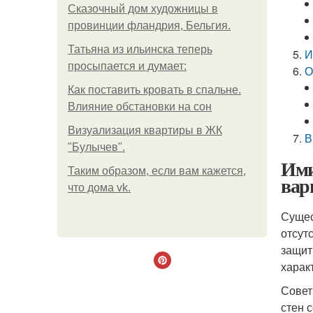
Сказочный дом художницы в
провинции фландрия, Бельгия.
Татьяна из ильинска теперь
И
просыпается и думает:
О
Как поставить кровать в спальне.
Влияние обстановки на сон
Визуализация квартиры в ЖК
В
"Булычев".
Ими
Таким образом, если вам кажется,
вар
что дома vk.
Сущес
отсут
защит
харак
Совет
стен 