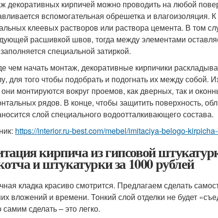
ж декоративных кирпичей можно проводить на любой повер
авливается вспомогательная обрешетка и влагоизоляция. К
альных клеевых растворов или раствора цемента. В том слу
дующей расшивкой швов, тогда между элементами оставля
 заполняется специальной затиркой.
е чем начать монтаж, декоративные кирпичики раскладыва
лу, для того чтобы подобрать и подогнать их между собой. И
 они монтируются вокруг проемов, как дверных, так и оконн
онтальных рядов. В конце, чтобы защитить поверхность, об
аносится слой специального водоотталкивающего состава.
ник:
https://interior.ru-best.com/mebel/imitaciya-belogo-kirpicha-b
тация кирпича из гипсовой штукатур
скотча и штукатурки за 1000 рублей
чная кладка красиво смотрится. Предлагаем сделать самост
их вложений и времени. Тонкий слой отделки не будет «съе
 самим сделать – это легко.