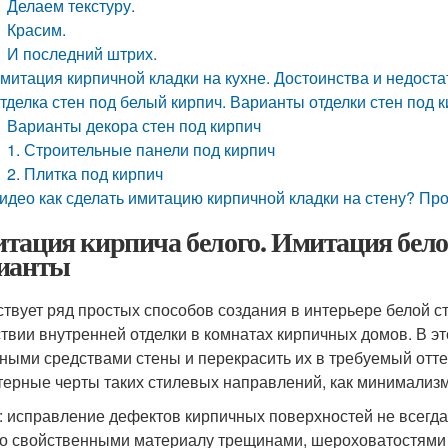
Делаем текстуру.
Красим.
И последний штрих.
митация кирпичной кладки на кухне. Достоинства и недоста
тделка стен под белый кирпич. Варианты отделки стен под 
Варианты декора стен под кирпич
1. Строительные панели под кирпич
2. Плитка под кирпич
идео как сделать имитацию кирпичной кладки на стену? П
тация кирпича белого. Имитация бело
ианты
твует ряд простых способов создания в интерьере белой с
ствии внутренней отделки в комнатах кирпичных домов. В э
ными средствами стены и перекрасить их в требуемый оттен
терные черты таких стилевых направлений, как минимализм
: исправление дефектов кирпичных поверхностей не всегд
со свойственными материалу трещинами, шероховатостями 