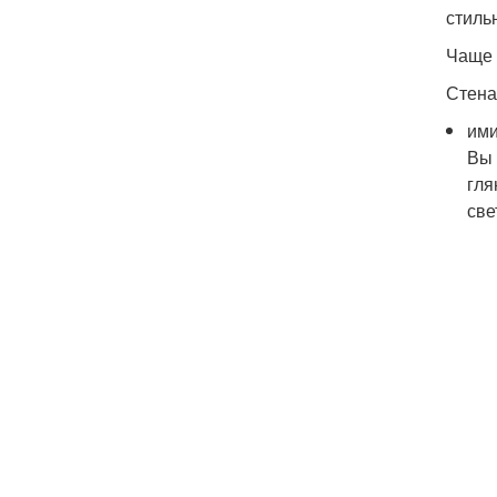
стиль
Чаще 
Стена
ими
Вы 
гля
све