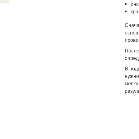
инс
кра
Снача
основ
прово
После
опред
В под
нужно
мелки
резул