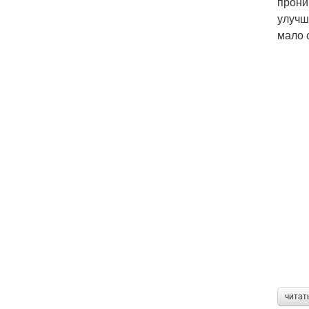
прони
улучш
мало 
читат