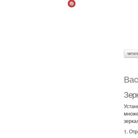
читат
Вас
Зер
Устан
множе
зерка
1. От