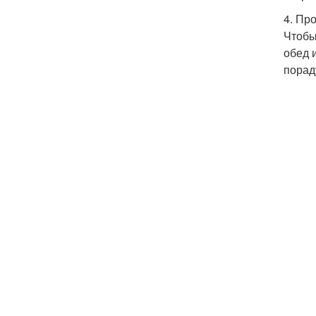
4. Пр
Чтобы
обед 
порад