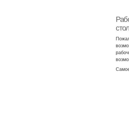
Раб
сто
Пожал
возмо
рабоч
возмо
Самое