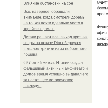
будут
Влияние обстановки на сон
боком
Все, наверное, обращали
проём
внимание, когда смотрели дорамы,
на то, как почти идеально чисто в
Феншу
корейских домах.
офисн
Детали решают всё: выход приянки
конст
чопры на показе Dior обернулся
шкафо
шквалом критики из-за небрежного
пошива.
69-Летний житель Италии создал
фальшивый античный амфитеатр и
долгое время успешно выдавал его
за настоящее историческое
наследие.