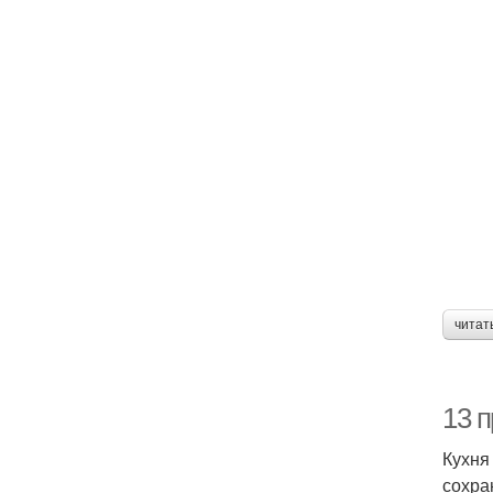
читат
13 п
Кухня
сохра