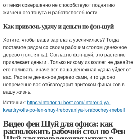
оттенки совершенно не способствуют поднятию
жизненного тонуса и работоспособности.
Как привлечь удачу и деньги по фэн-шуй
Хотите, чтобы ваша зарплата увеличилась? Тогда
поставьте рядом со своим рабочим столом денежное
дерево (толстянка). Согласно фэн-шуй, это растение
привлекает деньги . Только никому из коллег не давайте
его поливать, иначе вся ваша денежная удача уйдет от
вас. Растите денежное дерево сами, и тогда оно
непременно вас отблагодарит притоком финансов в
вашу жизнь.
Источник:
https://interior.ru-best.com/interer-dlya-
kvartiry/ofis-po-fen-shuy-trebovaniya-k-rabochey-mebeli
Видео фен Шуй для офиса: как
расположить рабочий стол по Фен
Шуй для привлечения успеха в