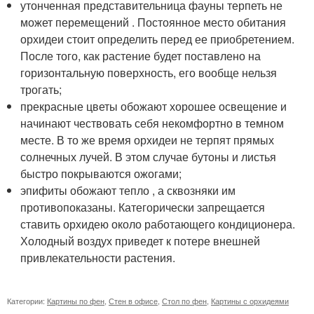
утонченная представительница фауны терпеть не
может перемещений . Постоянное место обитания
орхидеи стоит определить перед ее приобретением.
После того, как растение будет поставлено на
горизонтальную поверхность, его вообще нельзя
трогать;
прекрасные цветы обожают хорошее освещение и
начинают чествовать себя некомфортно в темном
месте. В то же время орхидеи не терпят прямых
солнечных лучей. В этом случае бутоны и листья
быстро покрываются ожогами;
эпифиты обожают тепло , а сквозняки им
противопоказаны. Категорически запрещается
ставить орхидею около работающего кондиционера.
Холодный воздух приведет к потере внешней
привлекательности растения.
Категории:
Картины по фен
,
Стен в офисе
,
Стол по фен
,
Картины с орхидеями