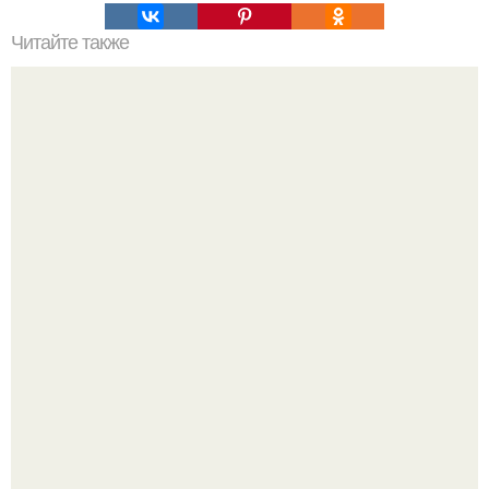
Читайте также
11 рецептов сахарной глазури, чтобы подойти творчески
к украшению печенюшек.
Недавно сказали, что дизайну в ижгту учат лучше, чем в