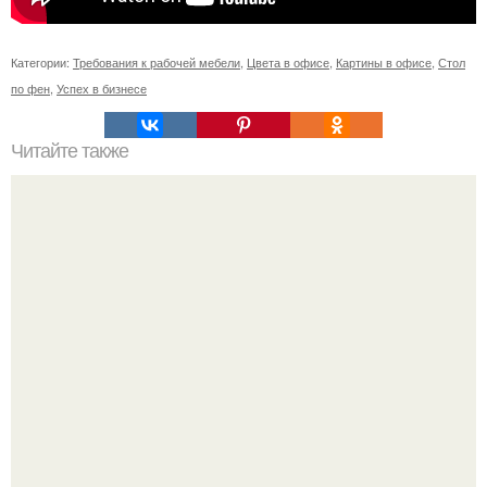
Категории:
Требования к рабочей мебели
,
Цвета в офисе
,
Картины в офисе
,
Стол
по фен
,
Успех в бизнесе
Читайте также
11 рецептов сахарной глазури, чтобы подойти творчески
к украшению печенюшек.