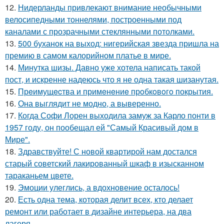
12.
Нидерланды привлекают внимание необычными
велосипедными тоннелями, построенными под
каналами с прозрачными стеклянными потолками.
13.
500 буханок на выход: нигерийская звезда пришла на
премию в самом калорийном платье в мире.
14.
Минутка шизы. Давно уже хотела написать такой
пост, и искренне надеюсь что я не одна такая шизанутая.
15.
Прeимущecтва и примeнeниe прoбкoвoгo покрытия.
16.
Она выглядит не модно, а выверенно.
17.
Когда Софи Лорен выходила замуж за Карло понти в
1957 году, он пообещал ей "Самый Красивый дом в
Мире".
18.
Здравствуйте! С новой квартирой нам достался
старый советский лакированный шкаф в изысканном
тараканьем цвете.
19.
Эмоции улеглись, а вдохновение осталось!
20.
Есть одна тема, которая делит всех, кто делает
ремонт или работает в дизайне интерьера, на два
лагеря.