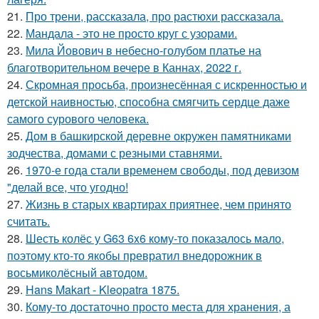
21.
Про трени, рассказала, про растюхи рассказала.
22.
Мандала - это не просто круг с узорами.
23.
Мила Йовович в небесно-голубом платье на
благотворительном вечере в Каннах, 2022 г.
24.
Скромная просьба, произнесённая с искренностью и
детской наивностью, способна смягчить сердце даже
самого сурового человека.
25.
Дом в башкирской деревне окружен памятниками
зодчества, домами с резными ставнями.
26.
1970-е года стали временем свободы, под девизом
"делай все, что угодно!
27.
Жизнь в старых квартирах приятнее, чем принято
считать.
28.
Шесть колёс у G63 6x6 кому-то показалось мало,
поэтому кто-то якобы превратил внедорожник в
восьмиколёсный автодом.
29.
Hans Makart - Kleopatra 1875.
30.
Кому-то достаточно просто места для хранения, а