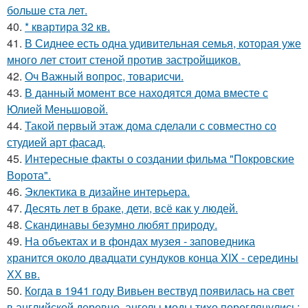
больше ста лет.
40.
* квартира 32 кв.
41.
В Сиднее есть одна удивительная семья, которая уже
много лет стоит стеной против застройщиков.
42.
Оч Важный вопрос, товарисчи.
43.
В данный момент все находятся дома вместе с
Юлией Меньшовой.
44.
Такой первый этаж дома сделали с совместно со
студией арт фасад.
45.
Интересные факты о создании фильма "Покровские
Ворота".
46.
Эклектика в дизайне интерьера.
47.
Десять лет в браке, дети, всё как у людей.
48.
Скандинавы безумно любят природу.
49.
На объектах и в фондах музея - заповедника
хранится около двадцати сундуков конца XIX - середины
ХХ вв.
50.
Когда в 1941 году Вивьен вествуд появилась на свет
в английской деревне, ангелы моды тихо переглянулись: