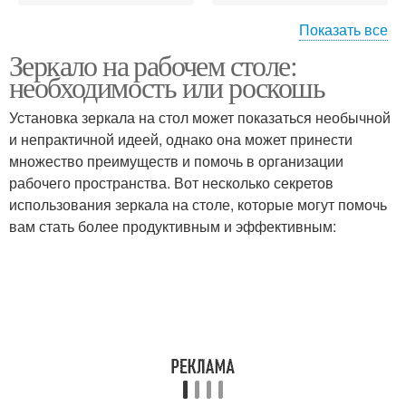
Показать все
Зеркало на рабочем столе:
Кабинет по фен
Стол для карьеры
необходимость или роскошь
Установка зеркала на стол может показаться необычной
и непрактичной идеей, однако она может принести
множество преимуществ и помочь в организации
Хороший фен
Стол в офисе
рабочего пространства. Вот несколько секретов
использования зеркала на столе, которые могут помочь
вам стать более продуктивным и эффективным:
Картины по фен