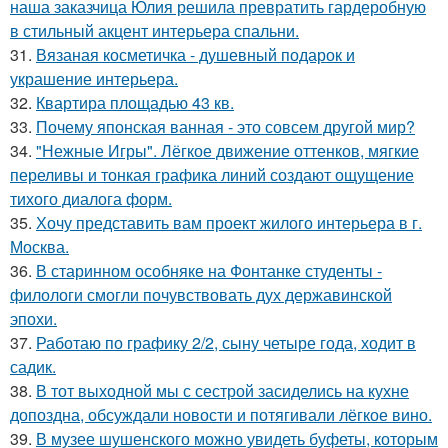
наша заказчица Юлия решила превратить гардеробную
в стильный акцент интерьера спальни.
31.
Вязаная косметичка - душевный подарок и
украшение интерьера.
32.
Квартира площадью 43 кв.
33.
Почему японская ванная - это совсем другой мир?
34.
"Нежные Игры". Лёгкое движение оттенков, мягкие
переливы и тонкая графика линий создают ощущение
тихого диалога форм.
35.
Хочу представить вам проект жилого интерьера в г.
Москва.
36.
В старинном особняке на Фонтанке студенты -
филологи смогли почувствовать дух державинской
эпохи.
37.
Работаю по графику 2/2, сыну четыре года, ходит в
садик.
38.
В тот выходной мы с сестрой засиделись на кухне
допоздна, обсуждали новости и потягивали лёгкое вино.
39.
В музее шушенского можно увидеть буфеты, которым