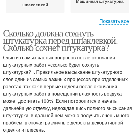
Машинная штукатурка
шпаклевкой
Показать все
Сколько должна сохнуть
Штукатурка перед
Цементная штукатурка
штукатурка перед шпаклевкой.
укладкой
Сколько сохнет штукатурка?
Один из самых частых вопросов после окончания
Штукатурка на гипсовой
штукатурных работ «сколько будет сохнуть
Штукатурка на улице
основе
штукатурка?». Правильное высыхание штукатурного
слоя один из самых важных процессов при отделочных
работах, так как в первые недели после окончания
штукатурных работ в помещении влажность воздуха
Декоративная
Шпаклевок на
может достигать 100%. Если поторопится и начать
штукатурка
штукатурку
дальнейшую отделку, недождавшись полного высыхания
штукатурки, в дальнейшем можно получить очень много
проблем, включая различные дефекты декоративной
Штукатурки перед
отделки и плесень.
шпаклевкой