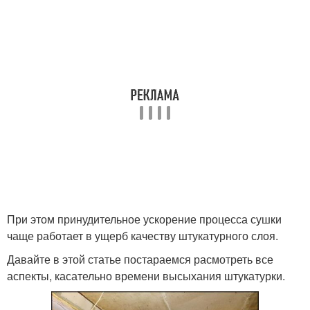
основе
Штукатурка перед
Штукатурки на разных
покраской
основаниях
Декоративная
Штукатурка на стенах
штукатурка
Штукатурка на разных
Штукатурка в
При этом принудительное ускорение процесса сушки
поверхностях
зависимости
чаще работает в ущерб качеству штукатурного слоя.
Давайте в этой статье постараемся расмотреть все
аспекты, касательно времени высыхания штукатурки.
Штукатурка в
помещении