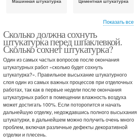
Машинная штукатурка
Цементная штукатурка
Показать все
Сколько должна сохнуть
Штукатурка перед
Штукатурка на улице
штукатурка перед шпаклевкой.
укладкой
Сколько сохнет штукатурка?
Один из самых частых вопросов после окончания
Штукатурки перед
Штукатурка на гипсовой
штукатурных работ «сколько будет сохнуть
шпаклеванием
основе
штукатурка?». Правильное высыхание штукатурного
слоя один из самых важных процессов при отделочных
работах, так как в первые недели после окончания
штукатурных работ в помещении влажность воздуха
Штукатурки перед
Высохшая штукатурка
может достигать 100%. Если поторопится и начать
шпаклевкой
дальнейшую отделку, недождавшись полного высыхания
штукатурки, в дальнейшем можно получить очень много
проблем, включая различные дефекты декоративной
Штукатурка на
Цементно-песчаная
отделки и плесень.
цементно-песчаной
штукатурка