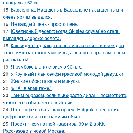
площадью 63 кв.
15.
Барселона. Наш день в Барселоне насыщенным и
очень ярким выдался.
16.
Не каждый пень - просто пень.
17.
Ювелирный десерт: когда Skittles случайно стали
выглядеть дороже золота.
18.
Как видите, однажды я не смогла отвести взгляд от
этого импозантного мужчины, а значит, пора вам о нём
рассказать!
19.
Я румбокс в стиле рисую 90- ых.
20.
> Крупный план селфи красивой молодой девушки.
21.
Жидкиe обои: плюсы и минуcы.
22.
/9 "А" в эрмитаже/.
23.
Таким образом, если выбираете диван - посмотрите,
чтобы его собирали не в Индии.
24.
Пить кофе из бага: как проект Enigmia превратил
цифровой сбой в осязаемый объект.
25.
Проект 1-комнатной квартиры 39 м 2 в ЖК
Рассказово в новой Москве.