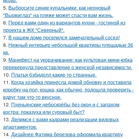
моды.
5.
Выбросите синие купальники: как неоновый
"Вырвиглаз" на пляже может спасти вам жизнь.
6.
Перед вами один из вариантов кухни - гостиной из
проекта в ЖК "Северный".
7.
В нашем доме поселился замечательный сосед!
8.
Нежный интерьер небольшой квартиры площадью 36
кв.
9.
Манифест на укорачивание: как культовая мини-юбка
перевернула представление о женской независимости.
10.
Платья бэбидолл какие-то странные.
11.
Когда хозяйка принесла домой обновку и поставила
коробку на пол, кошка, как обычно, подошла проверить -
вдруг там что-то вкусное.
12.
Пхеньянские небоскрёбы без окон и с запахом
костра: показуха или суровый быт?
13.
Делимся с вами кадрами реализации видовых
апартаментов.
14.
Дизайнер Фатима березова оформила квартиру