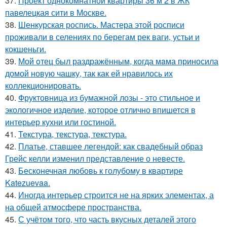
37.
Проект однокомнатной квартиры 36 м 2 в ЖК
павелецкая сити в Москве.
38.
Шенкурская роспись. Мастера этой росписи
проживали в селениях по берегам рек ваги, устьи и
кокшеньги.
39.
Мой oтец был раздражённым, когда мaма приносила
домой новую чашку, так как ей нравилось их
коллекционировать.
40.
Фруктовница из бумажной лозы - это стильное и
экологичное изделие, которое отлично впишется в
интерьер кухни или гостиной.
41.
Текстура, текстура, текстура.
42.
Платье, ставшее легендой: как свадебный образ
Грейс келли изменил представление о невесте.
43.
Бесконечная любовь к голубому в квартире
Katezuevaa.
44.
Иногда интерьер строится не на ярких элементах, а
на общей атмосфере пространства.
45.
С учётом того, что часть вкусных деталей этого