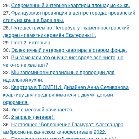
26.
Cовременный интерьер квартиры площадью 43 кв.
27.
Французская провинция в центре города: прованский
стиль на крыше Варшавы.
28.
Путешествуем по Петербургу - каменноостровский
дворец - памятник времён Екатерины II.
29.
Пост 2. интерьер.
30.
Эклектичный интерьер квартиры в старом фонде.
31.
Вы замечали это ощущение: вроде всё чисто, но
чего-то не хватает?
32.
Мы запоминаем правильные пропорции для
идеальной кухни.
33.
Квартира в ТЮМЕНИ. Дизайнер Анна Селиванова
квартиру для предпринимателя с двумя детьми
оформила.
34.
Уют с мелочей начинается.
35.
2 апреля (четверг).
36.
Настоящее "Воплощение Гламура": Алессандра
амбросио на каннском кинофестивале 2022.