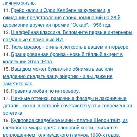
личную жизнь.
11.
Грейс келли и Одри Хепберн за кулисами, в
ожидании представления своих номинаций на 28-й
церемонии вручения премии "Оскар", 1956 год.
12.
Шалфейная классика. Вспомните первые интерьеры,
созданные с помощью ИИ.
13.
Тюль мрамор - стиль и лeгкость в вашем интерьере.
14.
Брашированная бронза - новый тёплый акцент в
коллекции Этна (Etna.
15.
Ваш дом может буквально обнимать вас или
медленно съедать вашу энергию - и вы даже не
заметите как.
16.
Правила любви по интеpьеpу.
17.
Нежные оттенки, рамочные фасады и лаконичные
детали - кухня, в которой сочетаются уют и современная
эстетика.
18.
Культовое свадебное мини - платье Шерон тейт, из
шелкового муара цвета слоновой кости, считается
воплощением голливудского гламура 1960-х годов.