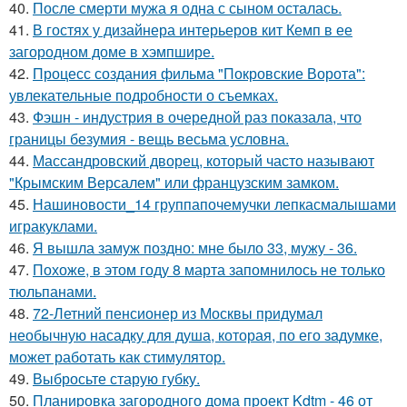
40.
После смерти мужа я одна с сыном осталась.
41.
В гостях у дизайнера интерьеров кит Кемп в ее
загородном доме в хэмпшире.
42.
Процесс создания фильма "Покровские Ворота":
увлекательные подробности о съемках.
43.
Фэшн - индустрия в очередной раз показала, что
границы безумия - вещь весьма условна.
44.
Массандровский дворец, который часто называют
"Крымским Версалем" или французским замком.
45.
Нашиновости_14 группапочемучки лепкасмалышами
игракуклами.
46.
Я вышла замуж поздно: мне было 33, мужу - 36.
47.
Похоже, в этом году 8 марта запомнилось не только
тюльпанами.
48.
72-Летний пенсионер из Москвы придумал
необычную насадку для душа, которая, по его задумке,
может работать как стимулятор.
49.
Выбросьте старую губку.
50.
Планировка загородного дома проект Kdtm - 46 от