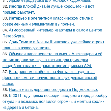
31.
Яркая евродвушка для молодой художницы.
32.
Иногда плохой дизайн лучше хорошего - и вот
пример работает.
33.
Интерьер в элегантном классическом стиле с
современными элементами выполнен.
34.
Атмосферный интерьер квартиры в самом центре
Петербурга.
35.
Дочь Тимати и Алены Шишковой уже сейчас строит
планы на взрослую жизнь.
36.
Обычная пара: невеста по имени Александра и её
жених подали заявку на кастинг для примерки
свадебного платья в рамках промо фильма A24.
37.
В старинном особняке на Фонтанке студенты -
филологи смогли почувствовать дух державинской
эпохи.
38.
Новая жизнь деревянного дома в Подмосковье.
39.
В 2011 году прямо посреди шведского города эребру
откуда ни возьмись появился огромный жёлтый кролик
из дерева и бетона.