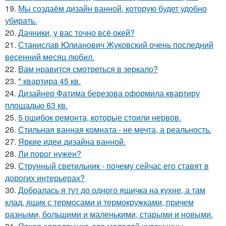
19.
Мы создаём дизайн ванной, которую будет удобно
убирать.
20.
Дачники, у вас точно всё окей?
21.
Станислав Юлианович Жуковский очень последний
весенний месяц любил.
22.
Вам нравится смотреться в зеркало?
23.
* квартира 45 кв.
24.
Дизайнер Фатима березова оформила квартиру
площадью 63 кв.
25.
5 ошибок ремонта, которые стоили нервов.
26.
Стильная ванная комната - не мечта, а реальность.
27.
Яркие идеи дизайна ванной.
28.
Ли порог нужен?
29.
Струнный светильник - почему сейчас его ставят в
дорогих интерьерах?
30.
Добралась я тут до одного ящичка на кухне, а там
клад, ящик с термосами и термокружками, причем
разными, большими и маленькими, старыми и новыми.