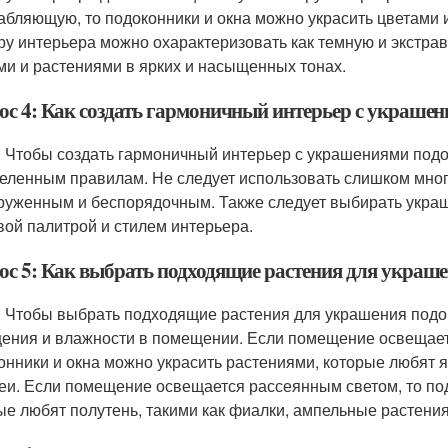
абляющую, то подоконники и окна можно украсить цветами 
ру интерьера можно охарактеризовать как темную и экстрав
ми и растениями в ярких и насыщенных тонах.
ос 4: Как создать гармоничный интерьер с украше
: Чтобы создать гармоничный интерьер с украшениями подок
еленным правилам. Не следует использовать слишком много
руженным и беспорядочным. Также следует выбирать украш
вой палитрой и стилем интерьера.
ос 5: Как выбрать подходящие растения для украш
: Чтобы выбрать подходящие растения для украшения подок
ения и влажности в помещении. Если помещение освещает
онники и окна можно украсить растениями, которые любят яр
еи. Если помещение освещается рассеянным светом, то под
ые любят полутень, такими как фиалки, ампельные растения