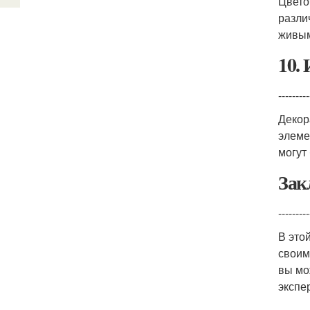
Цвето
разли
живым
10.
---------
Декор
элеме
могут
Зак
---------
В это
своим
вы мо
экспе