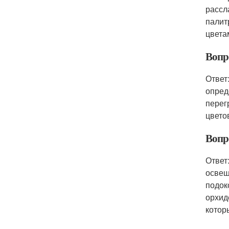
рассл
палит
цвета
Вопр
Ответ
опред
перег
цвето
Вопр
Ответ
освещ
подок
орхид
котор