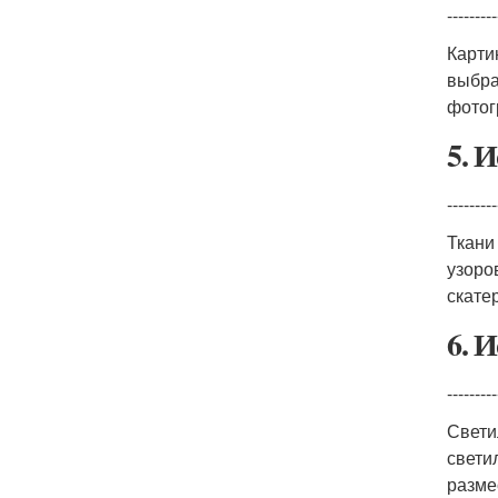
---------
Карти
выбра
фотог
5. 
---------
Ткани
узоро
скате
6. 
---------
Свети
свети
разме