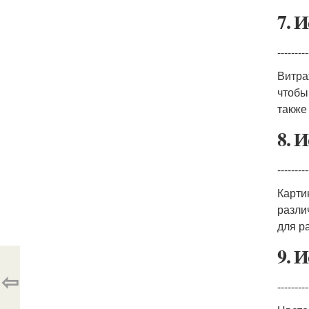
7. 
---------
Витра
чтобы
также
8. 
---------
Карти
разли
для р
9. 
⇦
---------