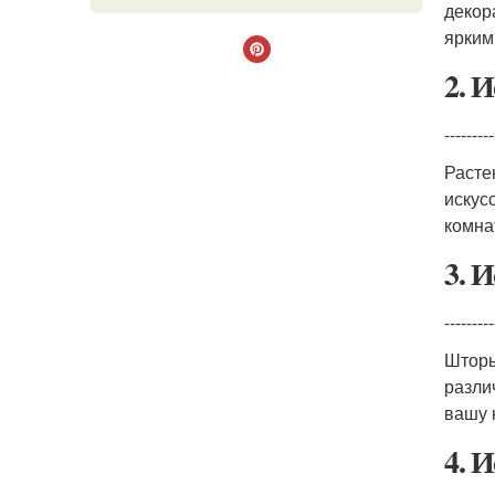
декор
ярким
2. 
---------
Расте
искус
комнат
3. 
---------
Шторы
разли
вашу 
4. 