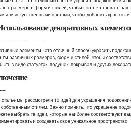
чные вазы - это отличный способ украсить подоконники и 
чных размеров, форм и стилей, чтобы соответствовать ваш
и или искусственными цветами, чтобы добавить красоты и 
 Использование декоративных элементо
----------------------------------
ативные элементы - это отличный способ украсить подокон
нты различных размеров, форм и стилей, чтобы соответст
 быть в виде статуэток, подушек, покрывал и других декора
лючение
----
й статье мы рассмотрели 10 идей для украшения подоконник
 собственным стилем. Важно помнить, что украшение подоко
жете выбрать те идеи, которые наиболее соответствуют ваш
риментировать и создавать свое уникальное пространство.