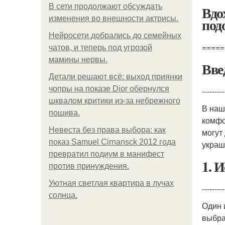
В сети продолжают обсуждать
Вдо
изменения во внешности актрисы.
под
Нейросети добрались до семейных
=====
чатов, и теперь под угрозой
мамины нервы.
Вве
Детали решают всё: выход приянки
чопры на показе Dior обернулся
---------
шквалом критики из-за небрежного
В наш
пошива.
комфо
Невеста без права выбора: как
могут
показ Samuel Cirnansck 2012 года
украш
превратил подиум в манифест
1. 
против принуждения.
Уютная светлая квартира в лучах
---------
солнца.
Один 
выбра