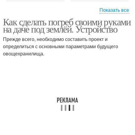
Показать все
Как сделать погреб своими руками
Пристенный погреб
Погреб из пластика
на даче под землёй. Устройство
Прежде всего, необходимо составить проект и
определиться с основными параметрами будущего
овощехранилища.
Погреб без заглубления
Пластиковый погреб
Дешевый погреб
Погреб под верандой