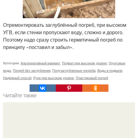
Отремонтировать заглублённый погреб, при высоком
УГВ, если стенки пропускают воду, сложно и дорого.
Поэтому надо сразу строить герметичный погреб по
принципу «поставил и забыл».
Категории:
Альтернативный вариант
,
Подвал при высоком уровне
,
Грунтовые
воды
,
Погреб без заглубления
,
Полузаглубленные погреба
,
Воды в подвале
,
Надежный способ
,
Руки при высоком уровне
,
Пластиковый погреб
Читайте также