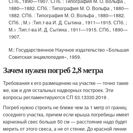
СПб.
, 1890—1907.
СПб.
: Типография М. О. Вольфа ,
1880—1882.
СПб.
: Типография М. О. Вольфа , 1880—
1882.
СПб.
: Типография М. О. Вольфа , 1880—1882.
СПб.
; М.> :
Тип.
т-ва И. Д. Сытина , 1911—1915.
СПб.
;
М.> :
Тип.
т-ва И. Д. Сытина , 1911—1915.
СПб.
, 1890—
1907.
М.
: Государственное Научное издательство «Большая
Советская энциклопедия», 1959.
Зачем нужен погреб 2,8 метра
Требования к его размещению на участке — точно такие
же, как и для остальных надворных построек. Эти
вопросы регламентируются СП 53.13330.2019 .
Погреб нужно строить не ближе чем за 1 метр от границ
соседнего участка, причем если крыша погребицы имеет
карнизный свес больше 50 см — расстояние надо будет
мерить от этого свеса, а не от стенки. До красной линии