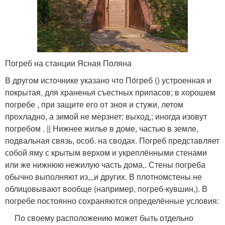
Погреб на станции Ясная Поляна
В другом источнике указано что По́греб () устроенная и
покрытая, для храненья съестных припасов; в хорошем
погребе , при защите его от зноя и стужи, летом
прохладно, а зимой не мерзнет; выход,; иногда изовут
погребом . || Нижнее жилье в доме, частью в земле,
подвальная связь, особ. на сводах. Погреб представляет
собой яму с крытым верхом и укреплёнными стенами
или же нижнюю нежилую часть дома,. Стены погреба
обычно выполняют из,,,и других. В плотномстены не
облицовывают вообще (например, погреб-кувшин,). В
погребе постоянно сохраняются определённые условия:
По своему расположению может быть отдельно