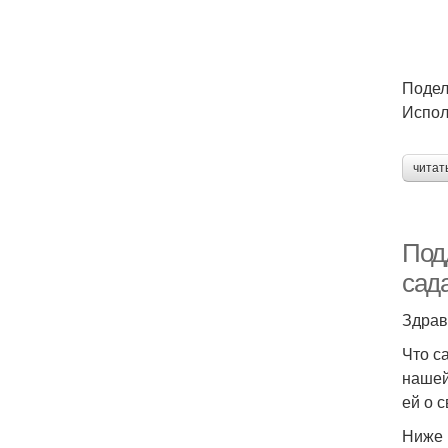
Подел
Испол
читат
Под
сад
Здрав
Что с
нашей
ей о 
Ниже 