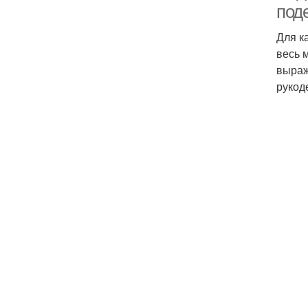
под
Для к
весь 
выраж
рукод