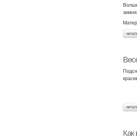
Волше
зимня
Матер
читат
Вес
Подсн
краси
читат
Как