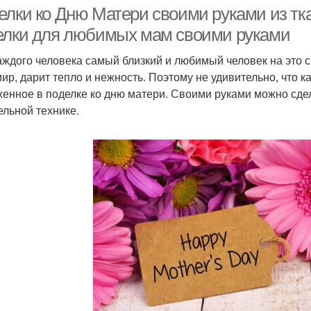
елки ко Дню Матери своими руками из тк
елки для любимых мам своими руками
аждого человека самый близкий и любимый человек на это с
Поделка для мамы
Поделки для мамы
По
мир, дарит тепло и нежность. Поэтому не удивительно, что 
енное в поделке ко дню матери. Своими руками можно сд
ельной технике.
Букет для мамы
Весна для мамы