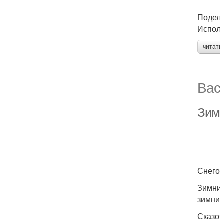
Подел
Испол
читат
Вас
Зим
Снего
Зимни
зимни
Сказо