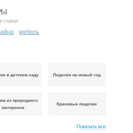
РЫ
е статьи
зайна
мебель
ки в детском саду
Поделки на новый год
ка из природного
Красивые поделки
материала
Показать все
делка для мамы
Поделки для мам