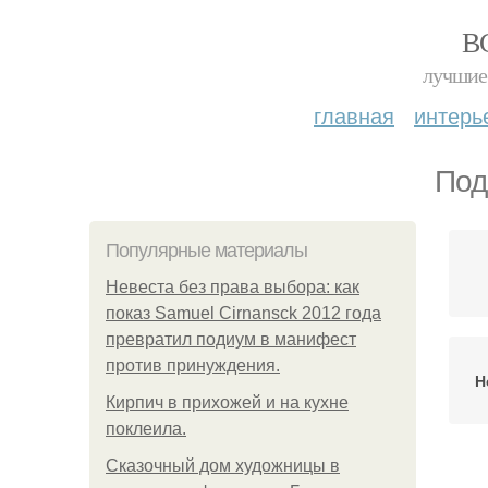
В
лучшие 
главная
интерь
Под
Популярные материалы
Невеста без права выбора: как
показ Samuel Cirnansck 2012 года
превратил подиум в манифест
против принуждения.
Н
Кирпич в прихожей и на кухне
поклеила.
Сказочный дом художницы в
По