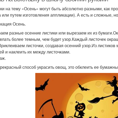
ки на тему «Осень» могут быть абсолютно разными, как пр
 или путем изготовления аппликации). А есть и сложные, н
кация Осень.
аем разные осенние листики или вырезаем их из бумаги.О
делать более темным, чем будет узор.Каждый листочек окр
Приклеиваем листочки, создавая осенний узор.Из листиков
ей и наклеить их между листочками.
аж.
рекрасный способ украсить овощ, это обклеить ее бумажны