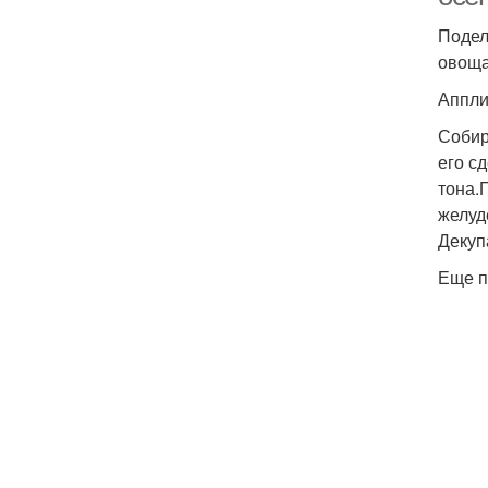
Подел
овоща
Аппли
Собир
его с
тона.
желуд
Декуп
Еще п