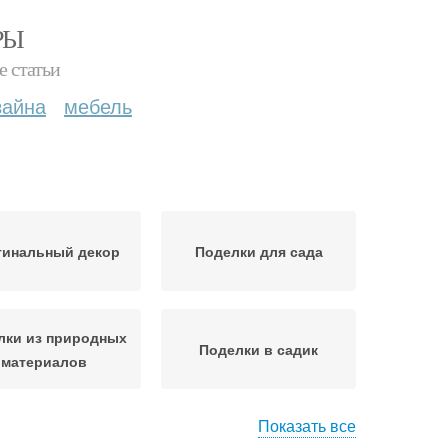
РЫ
е статьи
зайна
мебель
гинальный декор
Поделки для сада
лки из природных
Поделки в садик
материалов
Показать все
гинальные идеи
Простая поделка