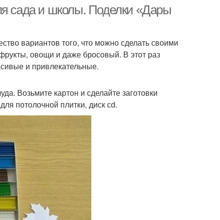
ля сада и школы. Поделки «Дары
ство вариантов того, что можно сделать своими
Поделки из тыквенной
ки из баклажанов
фрукты, овощи и даже бросовый. В этот раз
культуры
асивые и привлекательные.
лки для любимых
уда. Возьмите картон и сделайте заготовки
Поделки в детском саду
мам
для потолочной плитки, диск сd.
адкая поделка
Красивые поделки
делка для мамы
Поделки для мамы