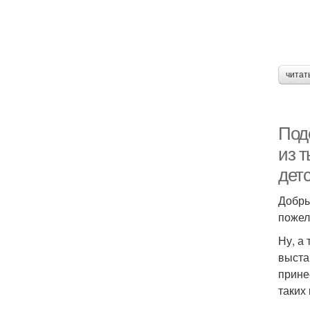
читат
Поде
из 
дет
Добры
поже
Ну, а
выста
прине
таких