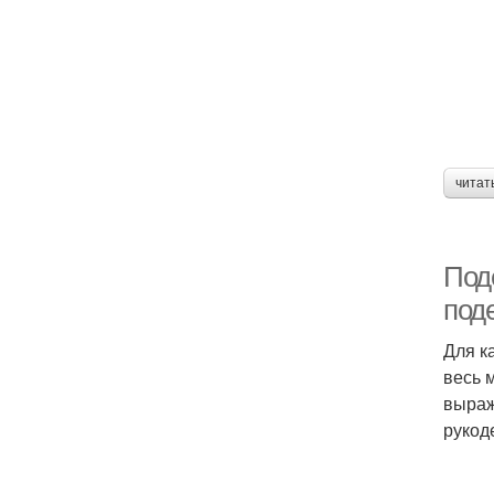
читат
Под
под
Для к
весь 
выраж
рукод