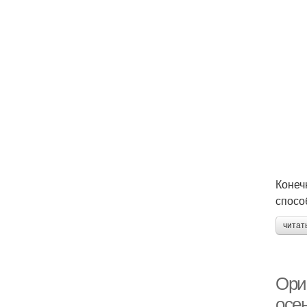
Конеч
спосо
читат
Ори
осе