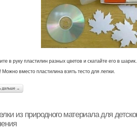
Поделка из бумаги
Поделки с детьми
По
Поделки из бутылочной
Полезные поделки
Пр
тыквы
ите в руку пластилин разных цветов и скатайте его в шарик.
! Можно вместо пластилина взять тесто для лепки.
ь дальше →
елки из природного материала для детско
чения