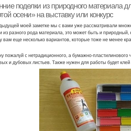
декоративной тыквы
нние поделки из природного материала д
той осени» на выставку или конкурс
дыдущей моей заметке мы с вами уже рассматривали множе
Поделка из тыквы
Поделки из овощей
Подел
и из разного рода материала, это может быть и природный, 
у вам еще несколько вариантов, которые тоже не менее кр
Поделки из
Поде
ну пожалуй с нетрадиционного, а бумажно-пластилинового ч
Поделки ко дню
екоративной тыквы
вых и дубовых листьев. Также нужен для работы будет клей 
делки на новый год
Необычные поделки
Сл
делка на новый год
Поделки для мам
По