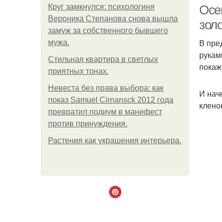
Круг замкнулся: психологиня
Осе
Вероника Степанова снова вышла
золо
замуж за собственного бывшего
В пре
мужа.
рукам
Стильная квартира в светлых
покаж
приятных тонах.
Невеста без права выбора: как
И нач
показ Samuel Cirnansck 2012 года
д
клено
превратил подиум в манифест
против принуждения.
Растения как украшения интерьера.
По
По