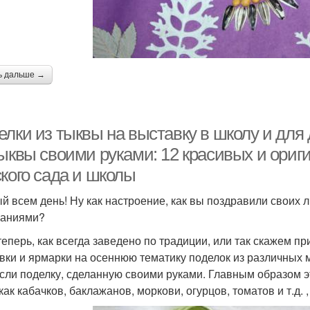
ь дальше →
лки из тыквы на выставку в школу и для 
тыквы своими руками: 12 красивых и ориг
ского сада и школы
й всем день! Ну как настроение, как вы поздравили своих 
ланиями?
 теперь, как всегда заведено по традиции, или так скажем п
вки и ярмарки на осеннюю тематику поделок из различных 
сли поделку, сделанную своими руками. Главным образом э
 как кабачков, баклажанов, моркови, огурцов, томатов и т.д.