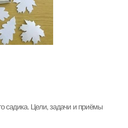
Поделки из бросового
делки из мела
материала
остые поделки
Поделки из бумаги
го садика. Цели, задачи и приёмы