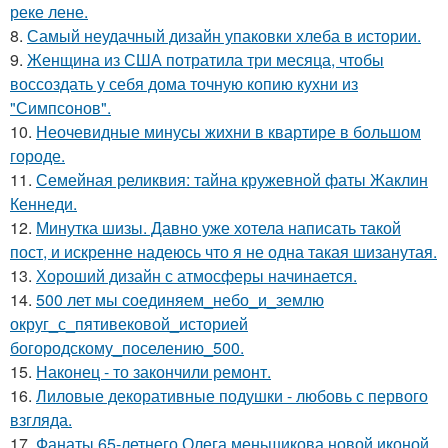
реке лене.
8.
Самый неудачный дизайн упаковки хлеба в истории.
9.
Женщина из США потратила три месяца, чтобы
воссоздать у себя дома точную копию кухни из
"Симпсонов".
10.
Неочевидные минусы жихни в квартире в большом
городе.
11.
Семейная реликвия: тайна кружевной фаты Жаклин
Кеннеди.
12.
Минутка шизы. Давно уже хотела написать такой
пост, и искренне надеюсь что я не одна такая шизанутая.
13.
Хороший дизайн с атмосферы начинается.
14.
500 лет мы соединяем_небо_и_землю
округ_с_пятивековой_историей
богородскому_поселению_500.
15.
Наконец - то закончили ремонт.
16.
Лиловые декоративные подушки - любовь с первого
взгляда.
17.
Фанаты 65-летнего Олега меньшикова новой иконой