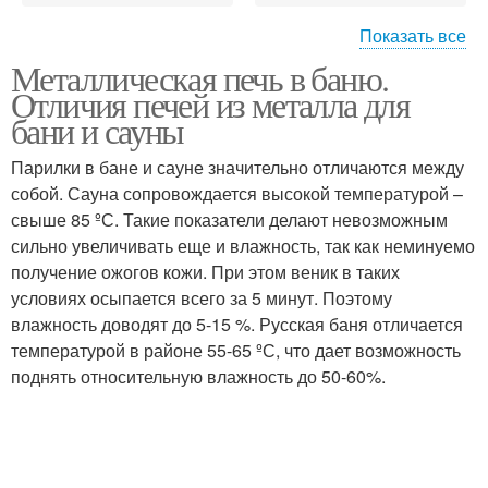
Показать все
Металлическая печь в баню.
Железная печь
Печь из металла
Отличия печей из металла для
бани и сауны
Парилки в бане и сауне значительно отличаются между
собой. Сауна сопровождается высокой температурой –
Самодельные печи
Печи для русской бани
свыше 85 ºС. Такие показатели делают невозможным
сильно увеличивать еще и влажность, так как неминуемо
получение ожогов кожи. При этом веник в таких
условиях осыпается всего за 5 минут. Поэтому
влажность доводят до 5-15 %. Русская баня отличается
температурой в районе 55-65 ºС, что дает возможность
поднять относительную влажность до 50-60%.