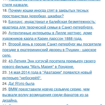
стиля назвали.
18.
Почему кошки иногда спят в закрытых тесных
пространствах (коробках, шкафах?
19.
Баухаус, индастриал и балийская безмятежность:
квартира для творческой семьи в Санкт-петербурге.
20.
Аутентичные интерьеры в Лилле хюттнес, доме
художников карла и Карин ларссон 1888 года.
21.
Второй день в городе Санкт-петербург мы посвятили
поездке в екатерининский дворец в Пушкин - царское
село.
22.
43-Летняя Энн хэтэуэй посетила премьеру своего
нового фильма "Мать Мария" в Лондоне.
23.
14 мая 2014 года в "Аватарии" появился новый
интерьер "небоскрёб".
24.
Да! Я!это была
25.
BMW представили новую седьмую серию, чем
вызвали волну возмущения среди фанатов из-за
дизайна.