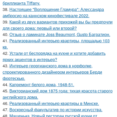
бриллианта Tiffany.
38.
Настоящее "Воплощение Гламура": Алессандра
амбросио на каннском кинофестивале 2022.
39.
Какой из двух вариантов прихожей вы бы предпочли
для своего дома: первый или второй?
40.
Отзыв о ламинате Joss Beaumont, Gusto Багратион.
41.
Реализованный интерьер квартиры, площадью 103
кв.
42.
Устали от беспорядка на кухне и хотите добавить
ярких акцентов в интерьер?
43.
Интерьер георгианского дома в норфолке,
спроектированного дизайнером интерьеров Берди
фортескью.
44.
Капремонт белого дома, 1948-51.
45.
Викторианский дом 1875 года: тихая красота старого
английского дома.
46.
Реализованный интерьер квартиры в Минске.
47.
Воскресный факультатив по истории искусства.
48.
Машенька. Новый ресторан русской кухни от