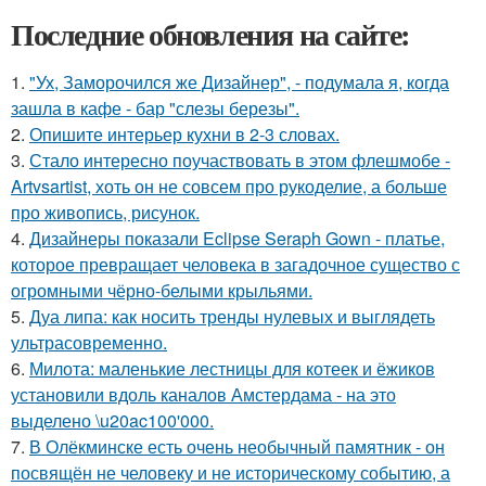
Последние обновления на сайте:
1.
"Ух, Заморочился же Дизайнер", - подумала я, когда
зашла в кафе - бар "слезы березы".
2.
Опишите интерьер кухни в 2-3 словах.
3.
Стало интересно поучаствовать в этом флешмобе -
Artvsartist, хоть он не совсем про рукоделие, а больше
про живопись, рисунок.
4.
Дизайнеры показали Eclipse Seraph Gown - платье,
которое превращает человека в загадочное существо с
огромными чёрно-белыми крыльями.
5.
Дуа липа: как носить тренды нулевых и выглядеть
ультрасовременно.
6.
Милота: маленькие лестницы для котеек и ёжиков
установили вдоль каналов Амстердама - на это
выделено \u20ac100'000.
7.
В Олёкминске есть очень необычный памятник - он
посвящён не человеку и не историческому событию, а