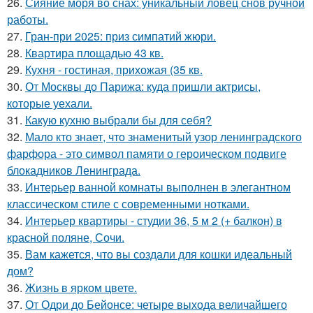
26.
Сияние моря во снах: уникальный ловец снов ручной
работы.
27.
Гран-при 2025: приз симпатий жюри.
28.
Квартира площадью 43 кв.
29.
Кухня - гостиная, прихожая (35 кв.
30.
От Москвы до Парижа: куда пришли актрисы,
которые уехали.
31.
Какую кухню выбрали бы для себя?
32.
Мало кто знает, что знаменитый узор ленинградского
фарфора - это символ памяти о героическом подвиге
блокадников Ленинграда.
33.
Интерьер ванной комнаты выполнен в элегантном
классическом стиле с современными нотками.
34.
Интерьер квартиры - студии 36, 5 м 2 (+ балкон) в
красной поляне, Сочи.
35.
Вам кажется, что вы создали для кошки идеальный
дом?
36.
Жизнь в ярком цвете.
37.
От Одри до Бейонсе: четыре выхода величайшего