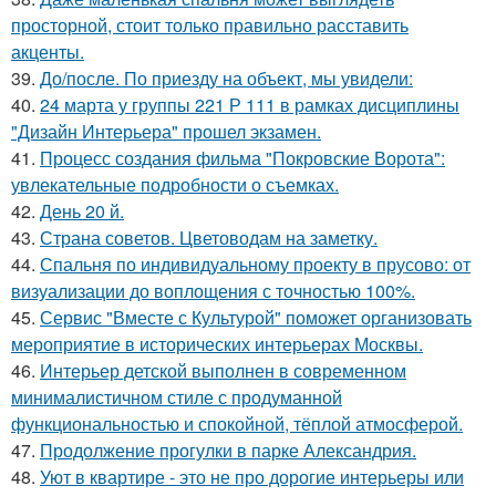
просторной, стоит только правильно расставить
акценты.
39.
До/после. По приезду на объект, мы увидели:
40.
24 марта у группы 221 Р 111 в рамках дисциплины
"Дизайн Интерьера" прошел экзамен.
41.
Процесс создания фильма "Покровские Ворота":
увлекательные подробности о съемках.
42.
День 20 й.
43.
Страна советов. Цветоводам на заметку.
44.
Спальня по индивидуальному проекту в прусово: от
визуализации до воплощения с точностью 100%.
45.
Сервис "Вместе с Культурой" поможет организовать
мероприятие в исторических интерьерах Москвы.
46.
Интерьер детской выполнен в современном
минималистичном стиле с продуманной
функциональностью и спокойной, тёплой атмосферой.
47.
Продолжение прогулки в парке Александрия.
48.
Уют в квартире - это не про дорогие интерьеры или