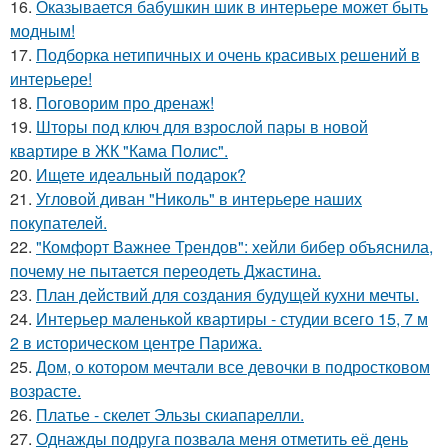
16.
Оказывается бабушкин шик в интерьере может быть
модным!
17.
Подборка нетипичных и очень красивых решений в
интерьере!
18.
Поговорим про дренаж!
19.
Шторы под ключ для взрослой пары в новой
квартире в ЖК "Кама Полис".
20.
Ищете идеальный подарок?
21.
Угловой диван "Николь" в интерьере наших
покупателей.
22.
"Комфорт Важнее Трендов": хейли бибер объяснила,
почему не пытается переодеть Джастина.
23.
План действий для создания будущей кухни мечты.
24.
Интерьер маленькой квартиры - студии всего 15, 7 м
2 в историческом центре Парижа.
25.
Дом, о котором мечтали все девочки в подростковом
возрасте.
26.
Платье - скелет Эльзы скиапарелли.
27.
Однажды подруга позвала меня отметить её день