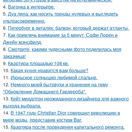
4.
Вагонка в интерьере.
5.
Дуа липа: как носить тренды нулевых и выглядеть
ультрасовременно.
6.
Петербург в деталях: балкон, который держат атланты.
7.
Как привлечь внимание за 5 минут: Софи Лорен и
Джейн мэнсфилд.
8.
Смотрите, какими чудесными фото поделилась моя
заказчица!
9.
Квартира площадью 108 кв.
10.
Какая кухня нравится вам больше?
11.
Июньское солнышко любимой спальне.
12.
Немного моей бытовухи и хранения на тему
"Обновление Домашнего Гардероба".
13.
Кейт миддлтон неожиданного дизайнера для важного
выхода выбрала.
14.
В 1947 году Christian Dior совершил революцию в
мире моды, представив костюм Bar.
15.
Квартира после проведения капитального ремонта.