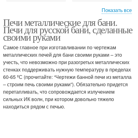
Показать все
Печи металлические для бани.
Печи для бани
Кирпичные печи
Печи для русской бани, сделанные
своими руками
Самое главное при изготавливании по чертежам
металлических печей для бани своими руками – это
Металлическая печь
Печи из металла
учесть, что невозможно при разогретых металлических
стенках поддерживать нужную температуру в пределах
60-65 ºС (прочитайте: “Чертежи банной печи из металла
– строим печь своими руками”). Обязательно придется
Банные печи
Банная печь
перетапливать, что сопровождается излучением
сильных ИК волн, при котором довольно тяжело
находиться рядом с печью.
Колпаковая печь
Колпаковые печи