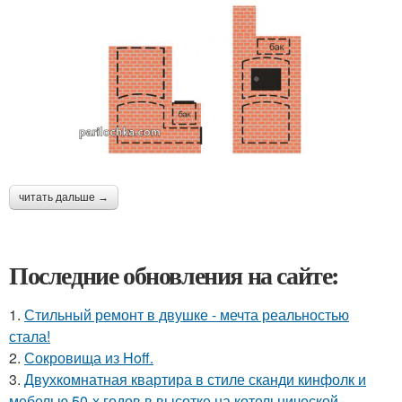
читать дальше →
Последние обновления на сайте:
1.
Стильный ремонт в двушке - мечта реальностью
стала!
2.
Сокровища из Hoff.
3.
Двухкомнатная квартира в стиле сканди кинфолк и
мебелью 50-х годов в высотке на котельнической.