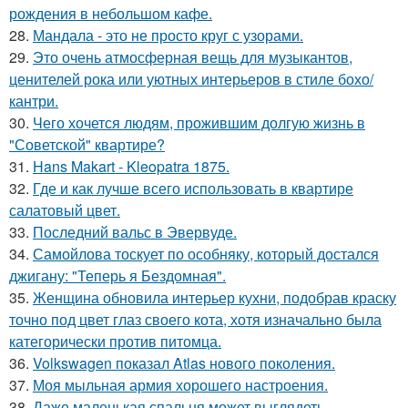
рождения в небольшом кафе.
28.
Мандала - это не просто круг с узорами.
29.
Это очень атмосферная вещь для музыкантов,
ценителей рока или уютных интерьеров в стиле бохо/
кантри.
30.
Чего хочется людям, прожившим долгую жизнь в
"Советской" квартире?
31.
Hans Makart - Kleopatra 1875.
32.
Где и как лучше всего использовать в квартире
салатовый цвет.
33.
Последний вальс в Эвервуде.
34.
Самойлова тоскует по особняку, который достался
джигану: "Теперь я Бездомная".
35.
Женщина обновила интерьер кухни, подобрав краску
точно под цвет глаз своего кота, хотя изначально была
категорически против питомца.
36.
Volkswagen показал Atlas нового поколения.
37.
Моя мыльная армия хорошего настроения.
38.
Даже маленькая спальня может выглядеть