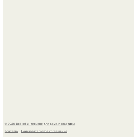
Квартира дипломата. Дизайнер Татьяна Сорокина -
Ильина создала классический интерьер для возрастной
пары в квартире площадью 82, 5 кв.
Моё знакомство с михайловским замком - и я в восторге!
© 2026 Всё об интерьере для дома и квартиры
Контакты
Пользовательское соглашение