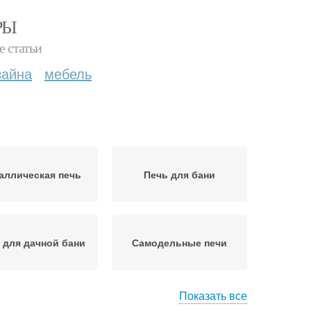
РЫ
е статьи
зайна
мебель
аллическая печь
Печь для бани
 для дачной бани
Самодельные печи
Показать все
аллические печи
Печь из металла