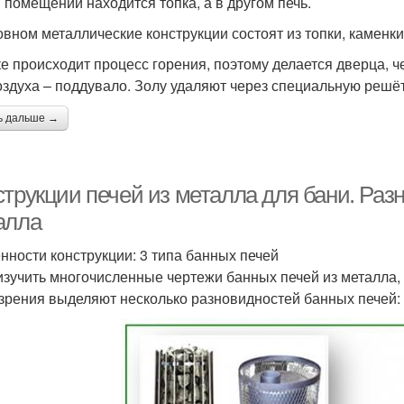
 помещении находится топка, а в другом печь.
овном металлические конструкции состоят из топки, каменки 
ке происходит процесс горения, поэтому делается дверца, ч
оздуха – поддувало. Золу удаляют через специальную решёт
ь дальше →
струкции печей из металла для бани. Раз
алла
нности конструкции: 3 типа банных печей
изучить многочисленные чертежи банных печей из металла, 
 зрения выделяют несколько разновидностей банных печей: