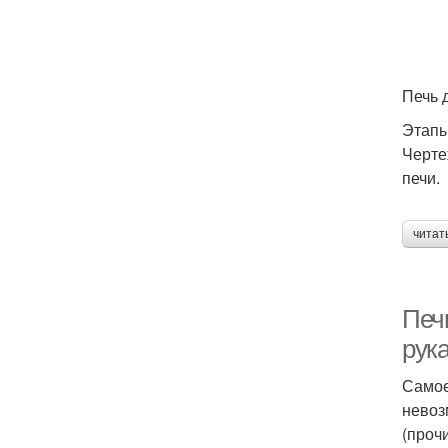
Печь 
Этапы
Черте
печи.
читат
Печ
рук
Самое
невоз
(проч