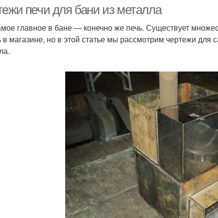
тежи печи для бани из металла
амое главное в бане — конечно же печь. Существует множе
ь в магазине, но в этой статье мы рассмотрим чертежи для 
Банные печи
Колпаковая печь
Ко
ла.
Оптимальная печь
Железная печь
Ка
Кирпичная печь
Печь из кирпича