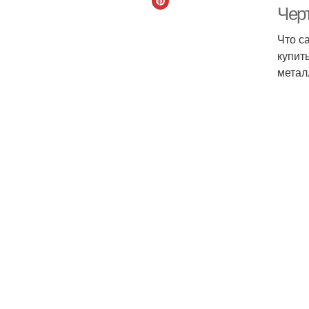
Чер
Что с
купит
метал