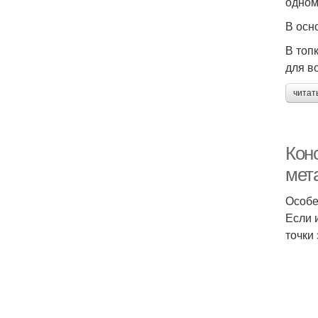
одном
В осн
В топ
для в
читат
Кон
мет
Особе
Если 
точки