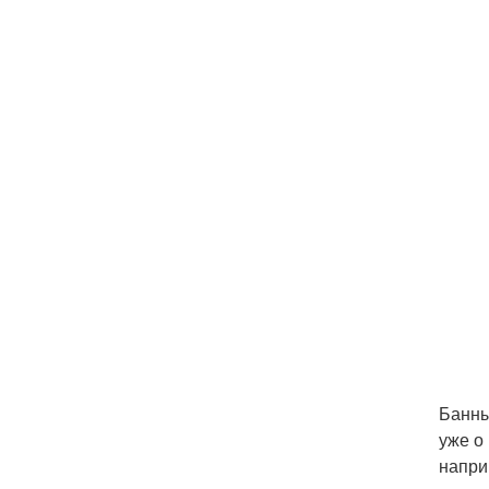
Банны
уже о
напри