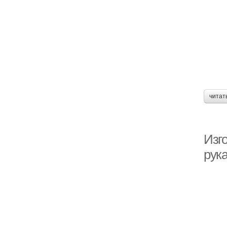
читат
Изг
рук