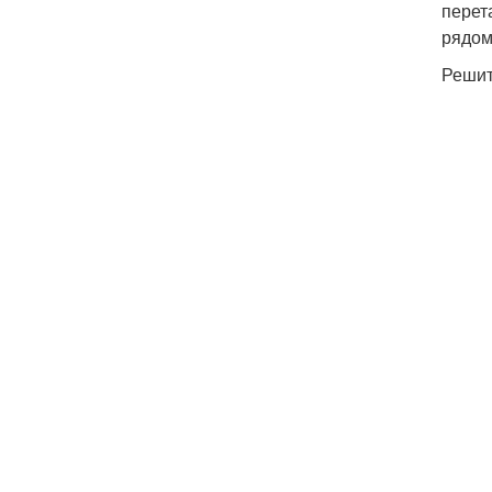
перет
рядом
Решит