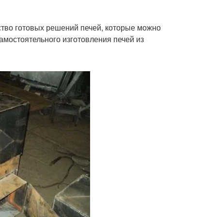
ство готовых решений печей, которые можно
самостоятельного изготовления печей из
лпаковые печи
Газовые печи
менка для бани
Печи с каменкой