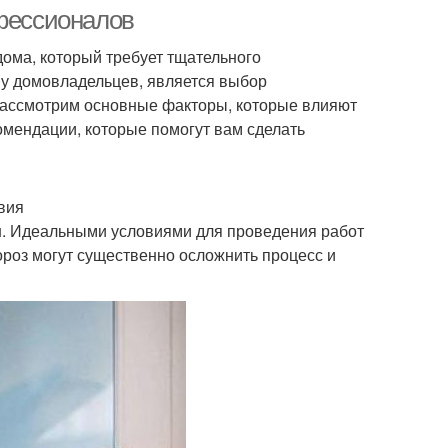
этапы
офессионалов
дома, который требует тщательного
 у домовладельцев, является выбор
Интерьер с большими
Окна в доме
 рассмотрим основные факторы, которые влияют
окнами
омендации, которые помогут вам сделать
Студия с панорамными
Большие окна
вия
окнами
он. Идеальными условиями для проведения работ
ороз могут существенно осложнить процесс и
Интерьер с
орамными окнами