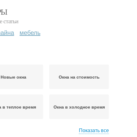
РЫ
е статьи
зайна
мебель
Новые окна
Окна на стоимость
а в теплое время
Окна в холодное время
Показать все
а на дальнейшие
Дверь с окном