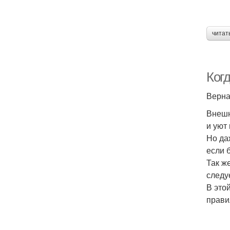
читат
Ког
Верна
Внешн
и уют
Но да
если 
Так ж
следу
В это
прави