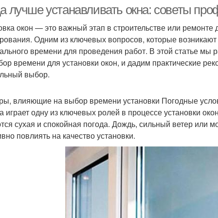
отрицательных
да лучше устанавливать окна: советы пр
температурах
овка окон — это важный этап в строительстве или ремонте 
рования. Одним из ключевых вопросов, которые возникают
Двери с окнами
Французские окна
ального времени для проведения работ. В этой статье мы
бор времени для установки окон, и дадим практические рек
льный выбор.
Панорамные окна
Окна в частном доме
ры, влияющие на выбор времени установки Погодные усло
а играет одну из ключевых ролей в процессе установки ок
тся сухая и спокойная погода. Дождь, сильный ветер или м
ивно повлиять на качество установки.
Квартиры-студии с
Окна в интерьере
анорамными окнами
пан