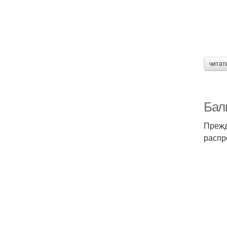
читат
Балк
Прежд
распр