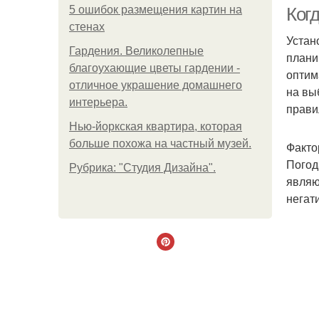
5 ошибок размещения картин на
Ког
стенах
Устан
Гардения. Великолепные
плани
благоухающие цветы гардении -
оптим
отличное украшение домашнего
на вы
интерьера.
прави
Нью-йоркская квартира, которая
больше похожа на частный музей.
Факто
Погод
Рубрика: "Студия Дизайна".
являю
негат
п