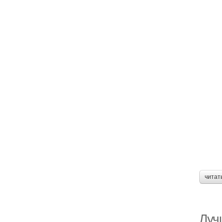
читат
Луч