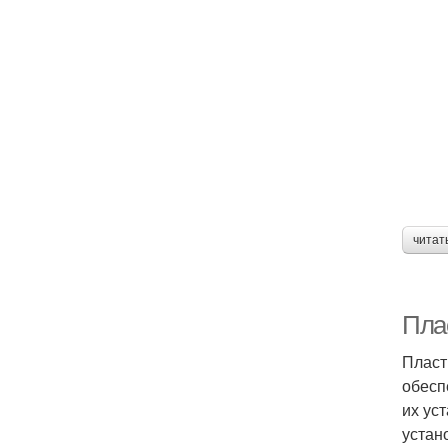
читат
Пла
Пласт
обесп
их ус
устан