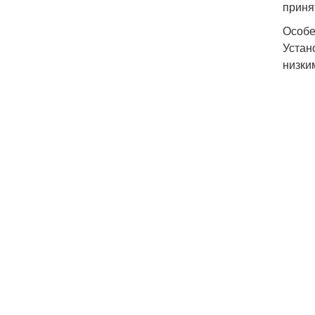
приня
Особе
Устан
низки