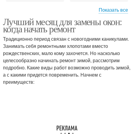
Показать все
Лучший месяц для замены окон:
Окна в оптимальное
Окна в холодное время
когда начать ремонт
время
Традиционно период связан с новогодними каникулами.
Занимать себя ремонтными хлопотами вместо
Окна на
рождественских, мало кому захочется. Но насколько
Новые окна
энергоэффективность
целесообразно начинать ремонт зимой, рассмотрим
подробно. Какие виды работ возможно проводить зимой,
а с какими придется повременить. Начнем с
преимуществ:
Окна на стоимость
Окна в квартире
Окна в случае
Материал для окон