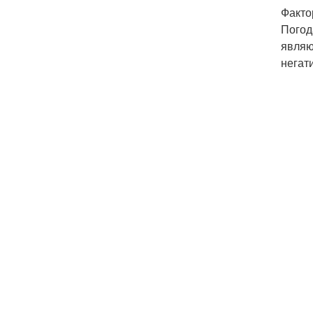
Факто
Погод
являю
негат