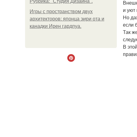
Рубрика: "Студия Дизайна".
Внешн
и уют
Игры с пространством двух
Но да
архитекторов: японца эири ота и
если 
канадки Ирен гардпуа.
Так ж
следу
В это
прави