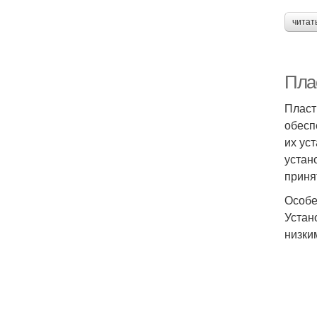
читат
Пла
Пласт
обесп
их ус
устан
приня
Особе
Устан
низки