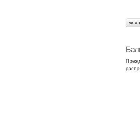
читат
Балк
Прежд
распр