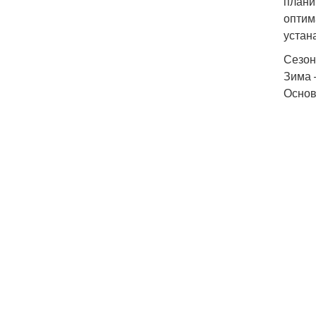
плани
оптим
устан
Сезон
Зима 
Основ