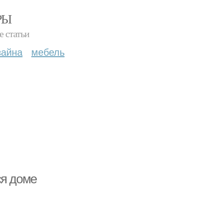
РЫ
е статьи
зайна
мебель
ся доме