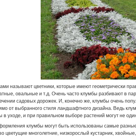
ами называют цветники, которые имеют геометрически пр
атные, овальные и т.д. Очень часто клумбы разбивают в пар
ечении садовых дорожек. И, конечно же, клумбы очень попу
имо от выбранного стиля ландшафтного дизайна. Ведь клумба
ы в уходе, и при правильном выборе растений могут не оди
формления клумбы могут быть использованы самые разные 
во цветущие многолетние, низкорослый кустарник, хвойные,