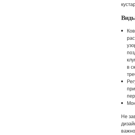
куста
Виды
Ков
рас
узо
поз
клу
в с
тре
Рег
при
пер
Мон
Не за
дизай
важно