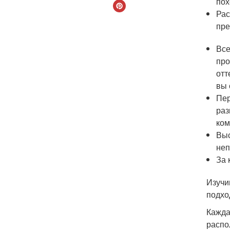
пох
Рас
пре
Все
про
отт
вы 
Пер
раз
ком
Выс
неп
За 
Изучи
подхо
Кажда
распо