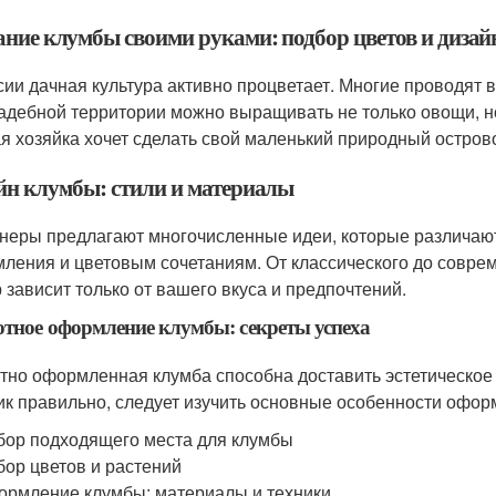
ание клумбы своими руками: подбор цветов и дизай
сии дачная культура активно процветает. Многие проводят 
адебной территории можно выращивать не только овощи, н
я хозяйка хочет сделать свой маленький природный остров
йн клумбы: стили и материалы
неры предлагают многочисленные идеи, которые различают
ления и цветовым сочетаниям. От классического до совреме
 зависит только от вашего вкуса и предпочтений.
тное оформление клумбы: секреты успеха
тно оформленная клумба способна доставить эстетическое 
ик правильно, следует изучить основные особенности офор
ор подходящего места для клумбы
ор цветов и растений
рмление клумбы: материалы и техники