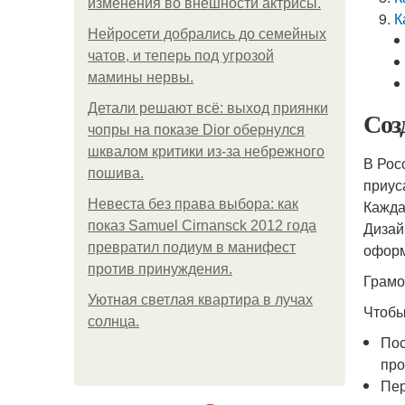
изменения во внешности актрисы.
К
Нейросети добрались до семейных
чатов, и теперь под угрозой
мамины нервы.
Детали решают всё: выход приянки
Соз
чопры на показе Dior обернулся
шквалом критики из-за небрежного
В Рос
пошива.
приус
Невеста без права выбора: как
Кажда
показ Samuel Cirnansck 2012 года
Дизай
превратил подиум в манифест
оформ
против принуждения.
Грамо
Уютная светлая квартира в лучах
Чтобы
солнца.
Пос
про
Пер