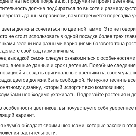
одили на пестрое покрывало, продумайте проект цветника,
тительность должна подбираться по высоте и размеру кусто
небрегать данным правилом, вам потребуется пересадка у
 цветы должны сочетаться по цветной гамме. Это не говори
сто не стоит использовать в одной посадке более трех гла
енками зелени или разными вариациями базового тона рас
сделаете свой сад гармоничным;
ед высадкой семян следует ознакомиться с особенностями 
мер, внешние данные и срок цветения. Подобные сведения
позицией и создать оригинальные цветники на своем участк
адка цветов должна быть свободной. Не нужно теснить все 
онятному дизайну, который испортит всю композицию;
клумбами необходимо ухаживать. Подрезайте растения и до
в особенности цветников, вы почувствуете себя увереннее
дящий вариант.
я клумба обладает своими нюансами, которые заключаются 
ложения растительности.