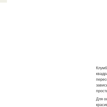
Клумб
квадр
перес
завис
прост
Для о
краси