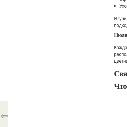
Ухо
Изучи
подхо
Нюан
Кажда
распо
цветн
Свя
Что
⇦