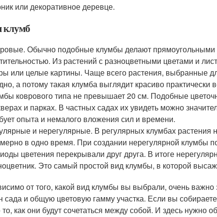
рник или декоративное деревце.
 клумб
ровые. Обычно подобные клумбы делают прямоугольными 
тительностью. Из растений с разноцветными цветами и ли
ры или целые картины. Чаще всего растения, выбранные дл
дно, а потому такая клумба выглядит красиво практически 
мбы коврового типа не превышает 20 см. Подобные цветоч
кверах и парках. В частных садах их увидеть можно значите
бует опыта и немалого вложения сил и времени.
улярные и нерегулярные. В регулярных клумбах растения 
мерно в одно время. При создании нерегулярной клумбы п
иоды цветения перекрывали друг друга. В итоге нерегулярн
оцветник. Это самый простой вид клумбы, в которой высаж
висимо от того, какой вид клумбы вы выбрали, очень важно 
н сада и общую цветовую гамму участка. Если вы собирает
 то, как они будут сочетаться между собой. И здесь нужно 