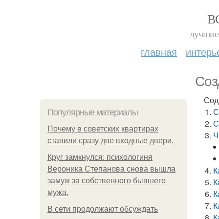
В
лучшие 
главная
интерь
Соз
Сод
С
Популярные материалы
С
Почему в советских квартирах
Ч
ставили сразу две входные двери.
Круг замкнулся: психологиня
Вероника Степанова снова вышла
К
замуж за собственного бывшего
К
мужа.
К
К
В сети продолжают обсуждать
К