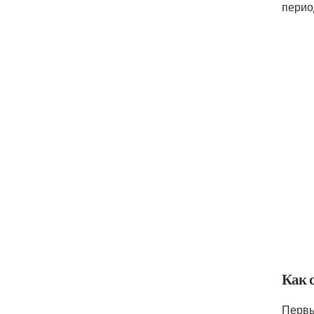
перио
Как 
Первы