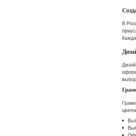
Созд
В Рос
приус
Кажда
Диза
Дизай
оформ
выбор
Грамо
Грамо
цветн
Выб
Выб
Офо