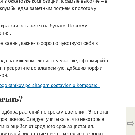
я в окантовке композиции, а самые высокие – в
 клумбы едва заметным подъем к пологому
 красота останется на бумаге. Поэтому
ения.
е ванны, какие-то хорошо чувствуют себя в
вода на тяжелом глинистом участке, сформируйте
, превратите во влагоемкую, добавив торф и
ной.
-mnogoletnikov-po-shagam-sostavlenie-kompozicii
начать?
подбора растений по срокам цветения. Этот этап
дов цветов. Следует учитывать, что некоторые
⇨
личающийся от среднего срок зацветания.
тавителей вида такие цветы, которые позволят