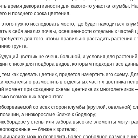
ить время декоративности для какого-то участка клумбы. Н
его и позднего срока цветения.
 этого нужно исследовать место, где будет находиться клу
ать в себя анализ почвы, освещенности отдельных частей цв
отребуется для того, чтобы правильно рассадить растения с 
янию грунта.
будущий цветник не очень большой, и условия для растени
дин список для подбора видов, которым подходят все данны
 тем как сделать цветник, придется начертить его схему. Дл
ки желательно разместить в отдельных частях цветника неп
й момент при создании схемы цветника из многолетников —
лько возможных вариантов:
обозреваемой со всех сторон клумбы (круглой, овальной) с
позиции, а низкорослые ближе к бордюру;
иксбордере у стены или забора высокие элементы могут рас
вопокровные — ближе к зрителю;
льпинариях можно позволить более свободное размещение