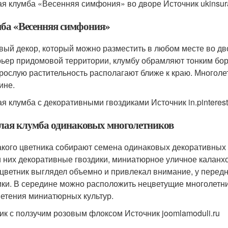
ая клумба «Весенняя симфония» во дворе Источник ukinsur
ба «Весенняя симфония»
вый декор, который можно разместить в любом месте во дв
рьер придомовой территории, клумбу обрамляют тонким борд
рослую растительность располагают ближе к краю. Многоле
ине.
ая клумба с декоративными гвоздиками Источник in.pinteres
лая клумба одинаковых многолетников
акого цветника собирают семена одинаковых декоративных к
 них декоративные гвоздики, миниатюрное уличное каланхо
 цветник выглядел объемно и привлекал внимание, у перед
ики. В середине можно расположить нецветущие многолетни
ветения миниатюрных культур.
ик с ползучим розовым флоксом Источник joomlamoduli.ru