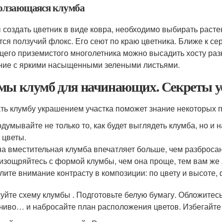
олзающаяся клумба
 создать цветник в виде ковра, необходимо выбирать расте
тся ползучий флокс. Его сеют по краю цветника. Ближе к с
щего приземистого многолетника можно высадить хосту раз
ние с яркими насыщенными зелеными листьями.
мы клумб для начинающих. Секреты 
ть клумбу украшением участка поможет знание некоторых
думывайте не только то, как будет выглядеть клумба, но и 
 цветы.
а вместительная клумба впечатляет больше, чем разбросанн
изощряйтесь с формой клумбы, чем она проще, тем вам же 
лите внимание контрасту в композиции: по цвету и высоте, 
уйте схему клумбы . Подготовьте белую бумагу. Обложитес
чиво… и набросайте план расположения цветов. Избегайте