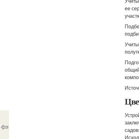
Учиты
ее се
участк
Подбе
подби
Учиты
полуте
Подго
общий
компо
Источ
Цве
Устро
заклю
⇦
садов
Исход