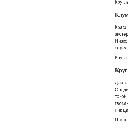
Кругл
Клум
Краси
эксте
Низко
серед
Кругл
Круг
Для т
Среди
такой
гвозд
пик ц
Цветн