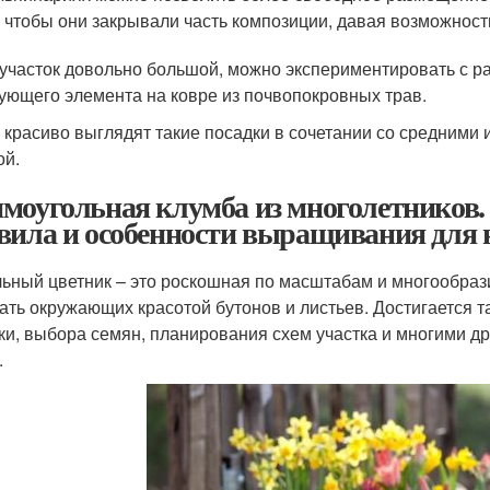
, чтобы они закрывали часть композиции, давая возможность
 участок довольно большой, можно экспериментировать с р
ующего элемента на ковре из почвопокровных трав.
 красиво выглядят такие посадки в сочетании со средними 
ой.
моугольная клумба из многолетников.
вила и особенности выращивания для н
ьный цветник – это роскошная по масштабам и многообра
ать окружающих красотой бутонов и листьев. Достигается
ки, выбора семян, планирования схем участка и многими д
.