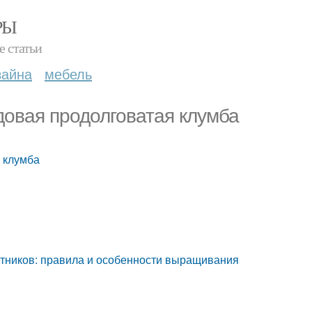
РЫ
е статьи
зайна
мебель
довая продолговатая клумба
 клумба
етников: правила и особенности выращивания