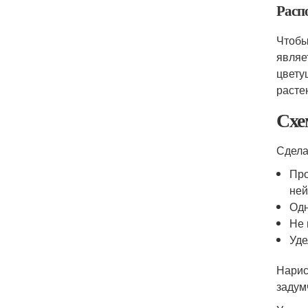
Расп
Чтобы
являе
цвету
расте
Схе
Сдела
Про
ней
Одн
Не 
Уде
Нарис
задум