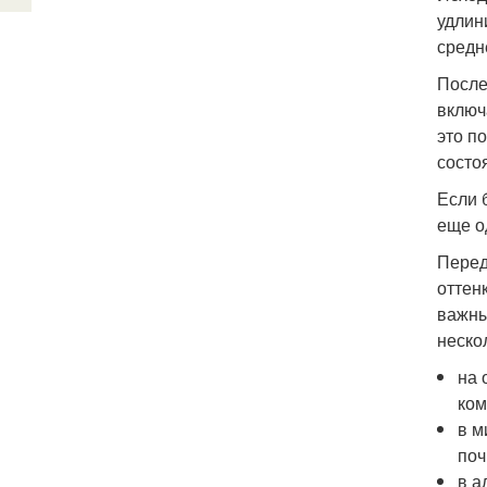
удлин
средн
После
включ
это п
состо
Если 
еще о
Перед
оттен
важны
неско
на 
ком
в м
поч
в а