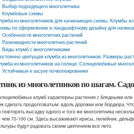
Выбор подходящего многолетника
Клумбовые схемы
лумба из многолетников для начинающих схемы. Клумбы из 
хемы по оформлению и ландшафтному дизайну для начина
Особенности многолетних растений
Разновидности многолетних растений
Виды клумб с многолетниками
остоянно цветущая клумба из многолетников. Размеры рас
лумба из многолетников на солнце. Солнцелюбивые многол
Устойчивые к засухе почвопокровники
тник из многолетников по шагам. Садо
олнцелюбивых клумб характерны растения с бледными или 
ик сделать продолговатым: вдоль дорожки или бордюра. Чт
 повторять высадку одного и того же многолетника нескольк
 чем 70-100 см. Здесь высаживают ирисы, лилейник, дельф
ультуры будут радовать своим цветением все лето.