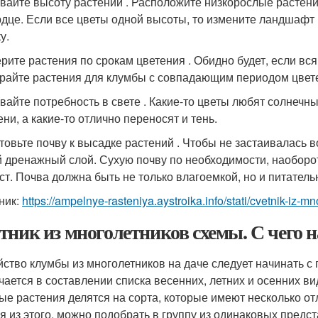
вайте высоту растений . Расположите низкорослые растени
рдце. Если все цветы одной высоты, то измените ландшафт
у.
рите растения по срокам цветения . Обидно будет, если вся
райте растения для клумбы с совпадающим периодом цвет
вайте потребность в свете . Какие-то цветы любят солнечны
ни, а какие-то отлично переносят и тень.
товьте почву к высадке растений . Чтобы не застаивалась 
 дренажный слой. Сухую почву по необходимости, наоборот
ст. Почва должна быть не только влагоемкой, но и питатель
ник:
https://ampelnye-rasteniya.aystroika.info/stati/cvetnik-iz
тник из многолетников схемы. С чего 
йство клумбы из многолетников на даче следует начинать с 
чается в составлении списка весенних, летних и осенних ви
ые растения делятся на сорта, которые имеют несколько от
я из этого, можно подобрать в группу из одинаковых предс