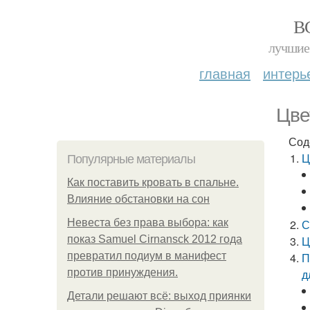
В
лучшие 
главная
интерь
Цве
Сод
Ц
Популярные материалы
Как поставить кровать в спальне.
Влияние обстановки на сон
Невеста без права выбора: как
С
показ Samuel Cirnansck 2012 года
Ц
превратил подиум в манифест
П
против принуждения.
д
Детали решают всё: выход приянки