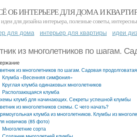
СЁ ОБ ИНТЕРЬЕРЕ ДЛЯ ДОМА И КВАРТИ
идеи для дизайна интерьера, полезные советы, интересны
ер для дома
интерьер для квартиры
идеи ди
тник из многолетников по шагам. Са
ержание
ветник из многолетников по шагам. Садовая продолговатая
Клумба «Весенняя симфония»
Круглая клумба одинаковых многолетников
Расползающаяся клумба
хемы клумб для начинающих. Секреты успешной клумбы
ветник из многолетников схемы. С чего начать?
рямоугольная клумба из многолетников. Клумбы из многол
ля новичков (85 фото)
Многолетние сорта
Создание многолетней клумбы