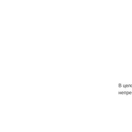
В цел
непре