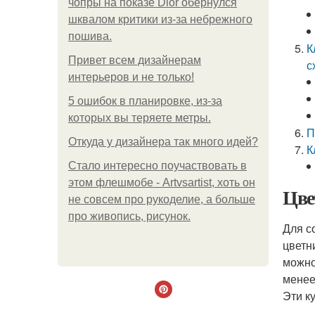
чопры на показе Dior обернулся
шквалом критики из-за небрежного
пошива.
К
Привет всем дизайнерам
с
интерьеров и не только!
5 ошибок в планировке, из-за
которых вы теряете метры.
П
Откуда у дизайнера так много идей?
К
Стало интересно поучаствовать в
этом флешмобе - Artvsartist, хоть он
Цве
не совсем про рукоделие, а больше
про живопись, рисунок.
Для с
цветн
можно
менее
Эти к