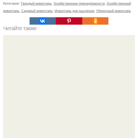
Категории:
Твердый инвентарь
,
Хозяйственные принадлежности
,
Хозяйственный
инвентарь
,
Садовый инвентарь
,
Инвентарь для рыхления
,
Уборочный инвентарь
Читайте также
Гардеробная из гипсокартона.