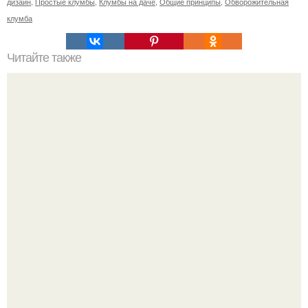
дизайн
,
Простые клумбы
,
Клумбы на даче
,
Общие принципы
,
Обворожительная
клумба
Читайте также
Дизайн спальни дск 3 комнатная (спальня без балкона).