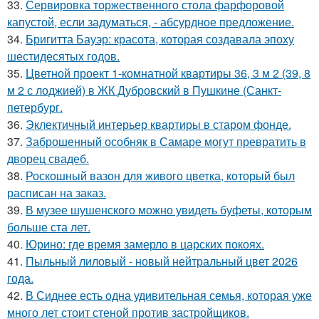
33.
Сервировка торжественного стола фарфоровой
капустой, если задуматься, - абсурдное предложение.
34.
Бригитта Бауэр: красота, которая создавала эпоху
шестидесятых годов.
35.
Цветной проект 1-комнатной квартиры 36, 3 м 2 (39, 8
м 2 с лоджией) в ЖК Дубровский в Пушкине (Санкт-
петербург.
36.
Эклектичный интерьер квартиры в старом фонде.
37.
Заброшенный особняк в Самаре могут превратить в
дворец свадеб.
38.
Роскошный вазон для живого цветка, который был
расписан на заказ.
39.
В музее шушенского можно увидеть буфеты, которым
больше ста лет.
40.
Юрино: где время замерло в царских покоях.
41.
Пыльный лиловый - новый нейтральный цвет 2026
года.
42.
В Сиднее есть одна удивительная семья, которая уже
много лет стоит стеной против застройщиков.