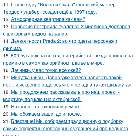
11.
Скульптуру "Волна и Скала" шведский мастер
Теодор лундберг создал ещё в 1897 году.
12.
Атмосферная квартира как вам?
13.
Норвегия построила туалет за 2 миллиона долларов
с шикарным видом на залив.
14.
Дьявол носит Prada 2: во что одеты персонажи
фильма.
15.
500 буханок на выход: нигерийская звезда пришла на
премию в самом калорийном платье в мире.
16.
Дачники, у вас точно всё окей?
17.
Минутка шизы. Давно уже хотела написать такой
пост, и искренне надеюсь что я не одна такая шизанутая.
18.
Мы продолжаем рассказывать про наш проект -
квартиру под ключ на октябрьской.
19.
Наконец - то закончили ремонт.
20.
Мы обожаем ваши: до и после.
21.
Блестяще! Мы собираем традиционную подборку
самых эффектных ювелирных украшений прошедшего
вечера.