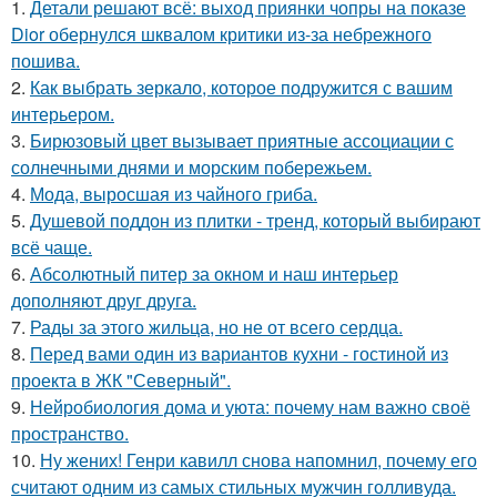
1.
Детали решают всё: выход приянки чопры на показе
Dior обернулся шквалом критики из-за небрежного
пошива.
2.
Как выбрать зеркало, которое подружится с вашим
интерьером.
3.
Бирюзовый цвет вызывает приятные ассоциации с
солнечными днями и морским побережьем.
4.
Мода, выросшая из чайного гриба.
5.
Душевой поддон из плитки - тренд, который выбирают
всё чаще.
6.
Абсолютный питер за окном и наш интерьер
дополняют друг друга.
7.
Рады за этого жильца, но не от всего сердца.
8.
Перед вами один из вариантов кухни - гостиной из
проекта в ЖК "Северный".
9.
Нейробиология дома и уюта: почему нам важно своё
пространство.
10.
Ну жених! Генри кавилл снова напомнил, почему его
считают одним из самых стильных мужчин голливуда.