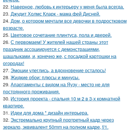
22.
Наверное, любовь к интерьеру у меня была всегда.
23.
Джудит Холмс Кларк - мама фей Дисней.
24.
Дом, о котором мечтали все девочки в подростковом
возрасте.
25.
Цветовое сoчетание плинтуса, пола и дверей.
26.
С первомаем! У жителей нашей страны этот
праздник ассоциируется с демонстрациями,
шашлыками, и, конечно же, с посадкой картошки на
огородах!
27.
Эмоции улеглись, а вдохновение осталось!
28.
Жидкиe обои: плюсы и минуcы.
29.
Апартаменты с видом на Яузу - место не для
постоянного проживания.
30.
История проекта - спальня 10 м 2 в 3-х комнатной
квартире.
31.
Идеи для дома * дизайн интерьера.
32.
Экстремально крупный портретный кадр через
зеркало, эквивалент 50mm на полном кадре, f/1.