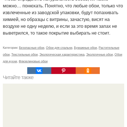
можно… понюхать. Понятно, что любые обои, только что
извлеченные из заводской упаковки, будут попахивать
химией, но образцы с витрины, зачастую, висят на
воздухе не одну неделю, и если за это время запах не
выветрился, то такое покрытие выбирать не стоит.
Категории:
Безопасные обои
,
Обои для спальни
,
Бумажные обои
,
Растительные
обои
,
Текстильные обои
,
Экологическая характеристика
,
Экологичные обои
,
Обои
для кухни
,
Флизелиновые обои
Читайте также