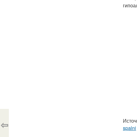
гипоа
Источ
⇦
spalni