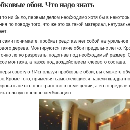
бковые обои. Что надо знать
ы то ни было, первым делом необходимо хотя бы в некото
ния по поводу того, что же это за такой материал, натурал
ает.
ы сами понимаете, пробка представляет собой натуральное 
ового дерева. Монтируются такие обои предельно легко. Кр
точно легко разрезать, подогнав под необходимый размер.
ссе монтажа, а также под воздействием клеевого состава.
неры советуют! Используя пробковые обои, вы сможете обус
ок. Кроме того, применяя самоклеющиеся панели квадратн
ировать не все пространство в помещении, а его определенн
екательную внешне комбинацию.