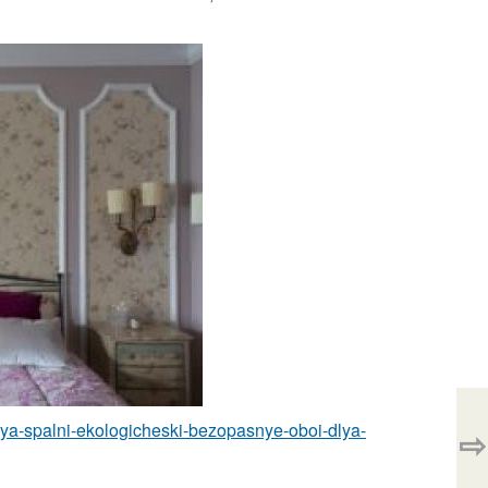
-dlya-spalni-ekologicheski-bezopasnye-oboi-dlya-
⇨