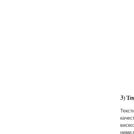
3) Т
Текст
качес
виско
ними,