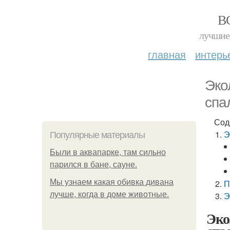
В
лучшие 
главная
интерь
Эко
спа
Сод
Э
Популярные материалы
Были в аквапарке, там сильно
парился в бане, сауне.
Мы узнаем какая обивка дивана
П
лучше, когда в доме животные.
Э
Эко