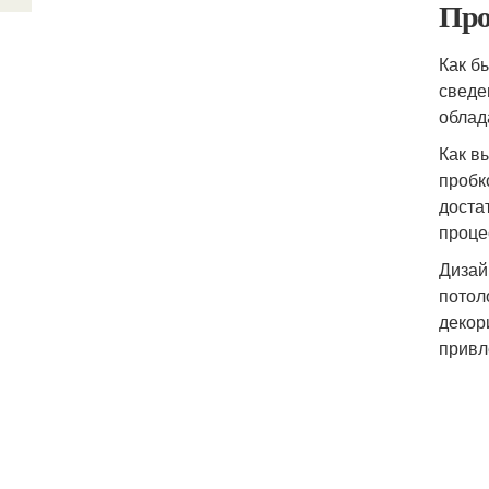
Про
Как б
сведе
облад
Как в
пробк
доста
проце
Дизай
потол
декор
привл