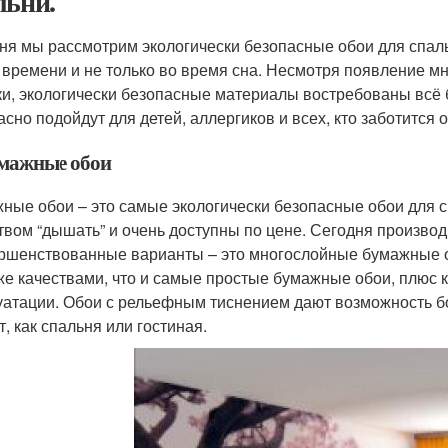
льни.
ня мы рассмотрим экологически безопасные обои для спаль
 времени и не только во время сна. Несмотря появление 
ки, экологически безопасные материалы востребованы всё
асно подойдут для детей, аллергиков и всех, кто заботится 
умажные обои
ные обои – это самые экологически безопасные обои для 
твом “дышать” и очень доступны по цене. Сегодня произво
ршенствованные варианты – это многослойные бумажные о
же качествами, что и самые простые бумажные обои, плюс к
уатации. Обои с рельефным тиснением дают возможность б
, как спальня или гостиная.