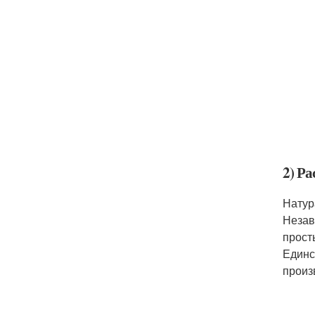
2) Р
Натур
Незав
прост
Единс
произ