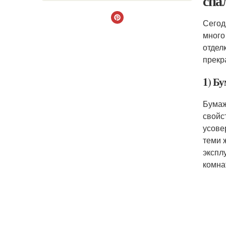
спа
Сегод
много
отдел
прекр
1) Б
Бумаж
свойс
усове
теми 
экспл
комнат