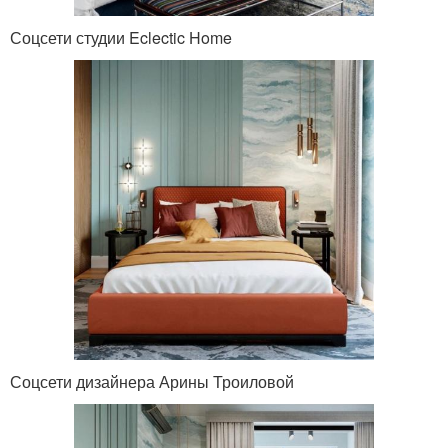
Соцсети студии Eclectic Home
Соцсети дизайнера Арины Троиловой