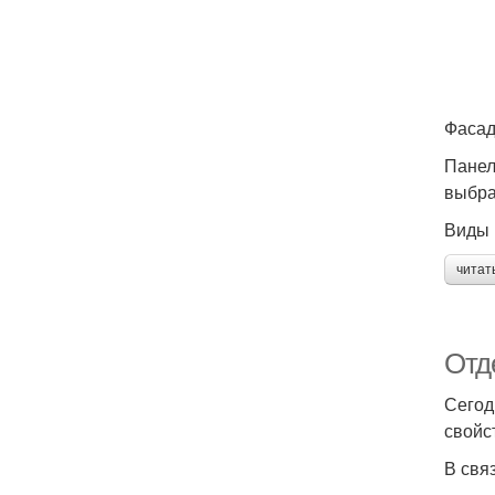
Фасад
Панел
выбра
Виды 
читат
Отд
Сегод
свойс
В свя