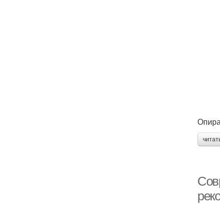
Опира
читат
Сов
рек