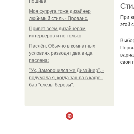
пошива.
Сти
Моя супруга тоже дизайнер
При в
любимый стиль - Прованс.
этой 
Привет всем дизайнерам
интерьеров и не только!
Выбор
Паслён. Обычно в комнатных
Первы
условиях разводят два вида
вариа
паслена:
свои 
"Ух, Заморочился же Дизайнер", -
подумала я, когда зашла в кафе -
бар "слезы березы".