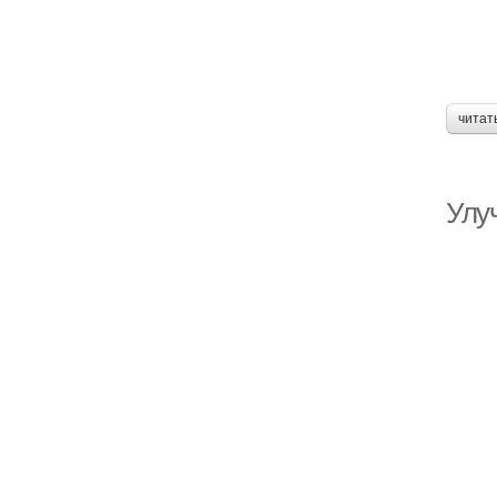
читат
Улу