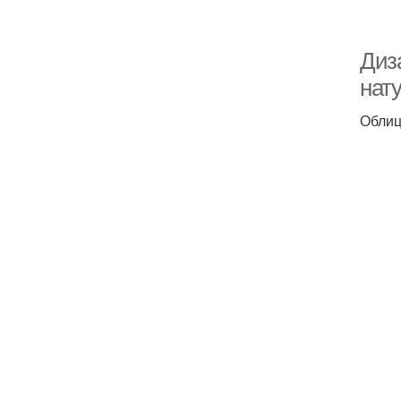
Диз
нат
Облиц