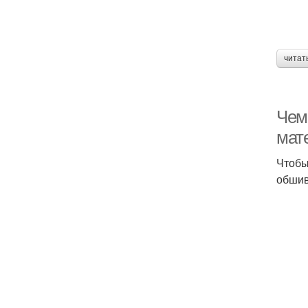
читат
Чем
мат
Чтобы
обшив