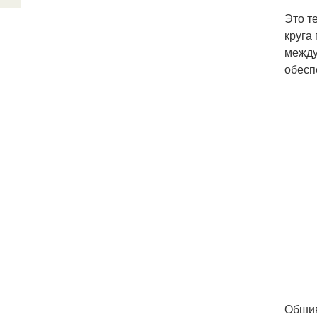
Это т
круга
между
обесп
Обшив