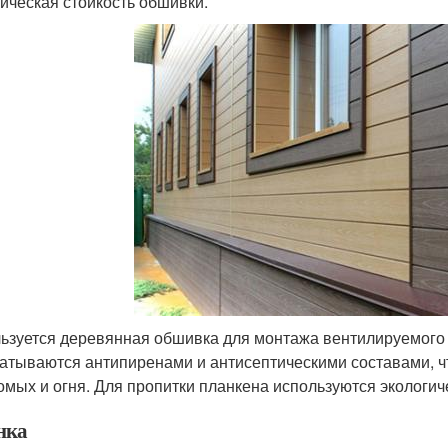
ическая стойкость обшивки.
ьзуется деревянная обшивка для монтажа вентилируемого 
атываются антипиренами и антисептическими составами, чт
омых и огня. Для пропитки планкена используются экологич
нка