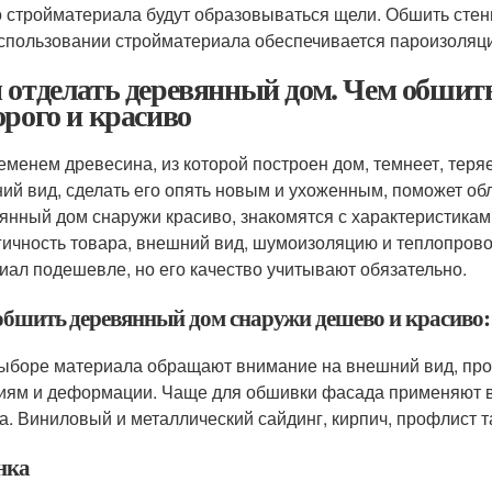
о стройматериала будут образовываться щели. Обшить стены
спользовании стройматериала обеспечивается пароизоляц
 отделать деревянный дом. Чем обшит
орого и красиво
еменем древесина, из которой построен дом, темнеет, теряе
ий вид, сделать его опять новым и ухоженным, поможет о
янный дом снаружи красиво, знакомятся с характеристика
гичность товара, внешний вид, шумоизоляцию и теплопрово
иал подешевле, но его качество учитывают обязательно.
обшить деревянный дом снаружи дешево и красиво: о
ыборе материала обращают внимание на внешний вид, прочн
иям и деформации. Чаще для обшивки фасада применяют ваго
а. Виниловый и металлический сайдинг, кирпич, профлист т
нка