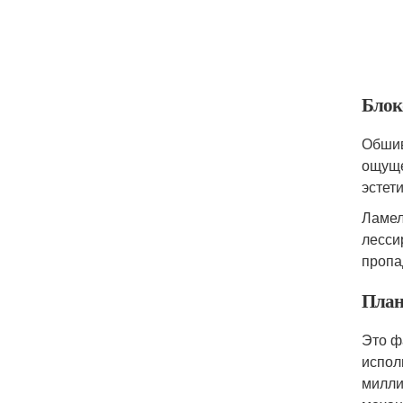
Блок
Обшив
ощуще
эстет
Ламел
лесси
пропа
План
Это ф
испол
милли