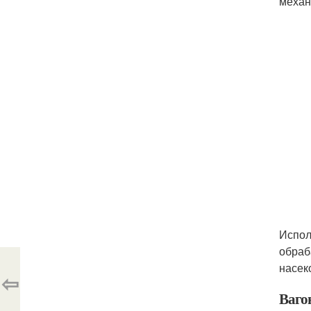
механ
Испол
обраб
насек
⇦
Ваго