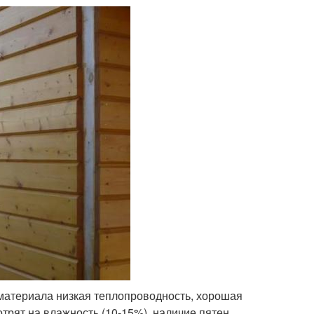
 материала низкая теплопроводность, хорошая
рят на влажность (10-15%), наличие пятен,