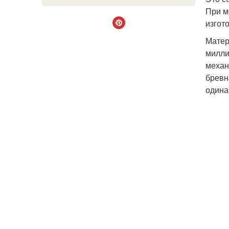
При м
изгот
Матер
милли
механ
бревн
одина