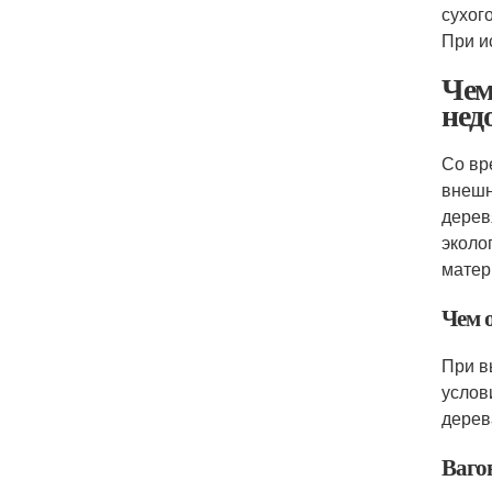
сухог
При и
Чем
нед
Со вр
внешн
дерев
эколо
матер
Чем 
При в
услов
дерев
Ваго