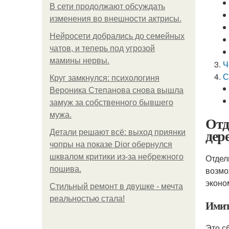
В сети продолжают обсуждать
изменения во внешности актрисы.
Нейросети добрались до семейных
чатов, и теперь под угрозой
мамины нервы.
Ч
С
Круг замкнулся: психологиня
Вероника Степанова снова вышла
замуж за собственного бывшего
мужа.
Отд
дер
Детали решают всё: выход приянки
чопры на показе Dior обернулся
шквалом критики из-за небрежного
Отдел
пошива.
возмо
эконо
Стильный ремонт в двушке - мечта
реальностью стала!
Имит
Это с