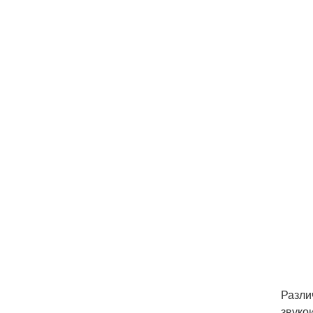
Разли
звуко