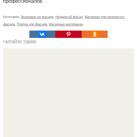
профессионалов.
Категории:
Экономия на фасаде
,
Недорогой фасад
,
Материал для недорогого
фасада
,
Плитка для фасада
,
Фасадные материалы
Читайте также
Эффектная студия в стиле лофт.