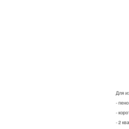
Для и
- пен
- коро
- 2 к