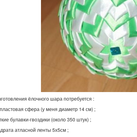
зготовления ёлочного шара потребуется :
опластовая сфера (у меня диаметр 14 см) ;
ткие булавки-гвоздики (около 350 штук) ;
вадрата атласной ленты 5х5см ;