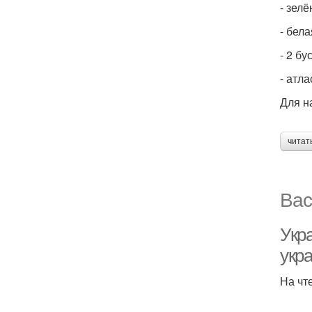
- зел
- бел
- 2 б
- атл
Для н
читат
Вас
Укр
укр
На чт