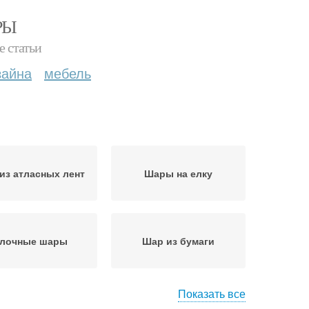
РЫ
е статьи
зайна
мебель
из атласных лент
Шары на елку
лочные шары
Шар из бумаги
Показать все
Шар из лент