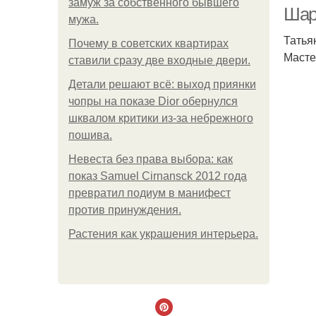
замуж за собственного бывшего
Шар
мужа.
Татья
Почему в советских квартирах
Масте
ставили сразу две входные двери.
Детали решают всё: выход приянки
чопры на показе Dior обернулся
шквалом критики из-за небрежного
пошива.
Невеста без права выбора: как
показ Samuel Cirnansck 2012 года
превратил подиум в манифест
против принуждения.
Растения как украшения интерьера.