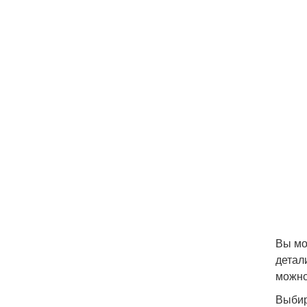
Вы мо
детал
можно
Выбир