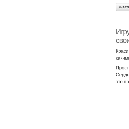
читат
Игр
сво
Краси
каким
Прос
Серде
это пр