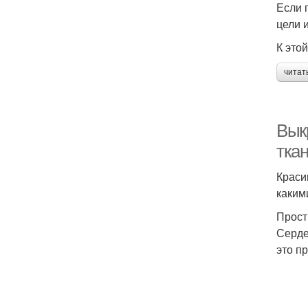
Если 
цели 
К этой
читат
Вык
тка
Краси
каким
Прос
Серде
это пр