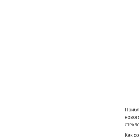
Прибл
новог
стекл
Как с