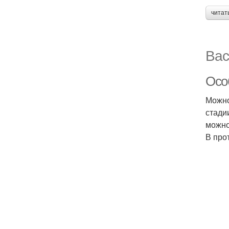
читат
Вас
Осо
Можно
стади
можно
В про