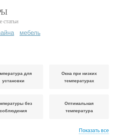
РЫ
е статьи
зайна
мебель
мпература для
Окна при низких
установки
температурах
мпературы без
Оптимальная
соблюдения
температура
Показать все
новки при низких