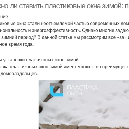
замены
температура
но ли ставить пластиковые окна зимой: 
ение
иковые окна стали неотъемлемой частью современных домов
иональность и энергоэффективность. Однако многие задаю
в зимний период? В данной статье мы рассмотрим все «за» 
ное время года.
 установки пластиковых окон зимой
овка пластиковых окон зимой имеет множество преимущес
 домовладельцев.