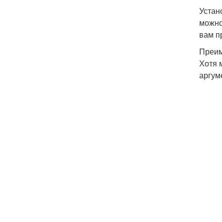
Устан
можно
вам п
Преим
Хотя 
аргум