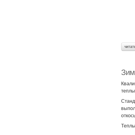
читат
Зим
Квали
теплы
Станд
выпол
откос
Теплы