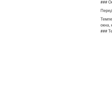
### О
Перед
Темпе
окна,
### Т