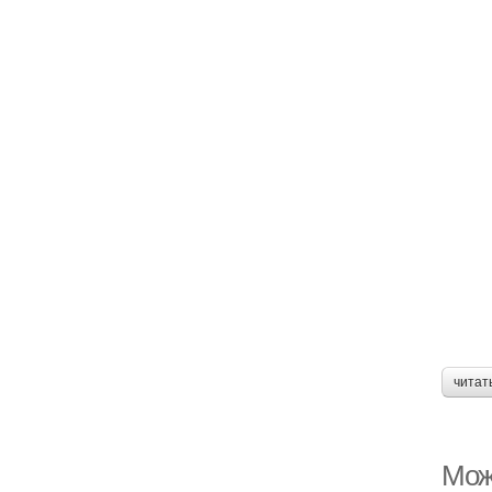
читат
Можн