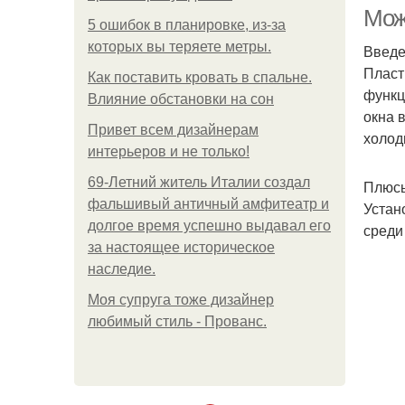
Мож
5 ошибок в планировке, из-за
которых вы теряете метры.
Введ
Пласт
Как поставить кровать в спальне.
функц
Влияние обстановки на сон
окна 
Привет всем дизайнерам
холод
интерьеров и не только!
69-Летний житель Италии создал
Плюсы
фальшивый античный амфитеатр и
Устан
долгое время успешно выдавал его
среди
за настоящее историческое
наследие.
Моя супруга тоже дизайнер
любимый стиль - Прованс.