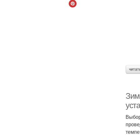
читат
Зим
уст
Выбор
прове
темпе