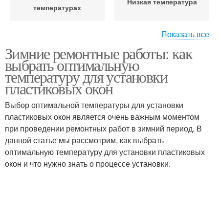
Низкая температура
температурах
Показать все
Зимние ремонтные работы: как
Температура на
Окна при температуре
выбрать оптимальную
свойства
температуру для установки
пластиковых окон
Температуры без
Оптимальная
Выбор оптимальной температуры для установки
соблюдения
температура
пластиковых окон является очень важным моментом
при проведении ремонтных работ в зимний период. В
данной статье мы рассмотрим, как выбрать
оптимальную температуру для установки пластиковых
Температура для
Внутренняя
окон и что нужно знать о процессе установки.
замены
температура
Зимний установка