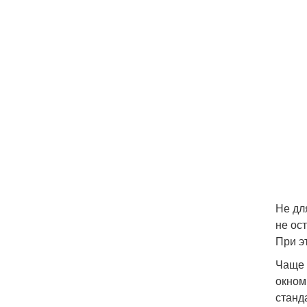
Не дл
не ос
При э
Чаще 
окном
станд