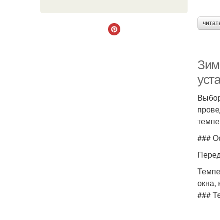
читат
Зим
уст
Выбор
прове
темпе
### О
Перед
Темпе
окна,
### Т