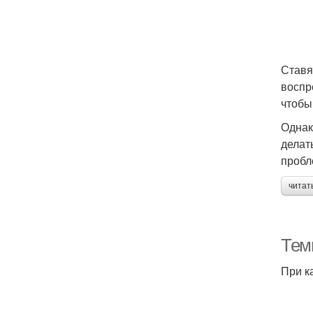
Ставя
воспр
чтобы
Однак
делат
пробл
читат
Тем
При к