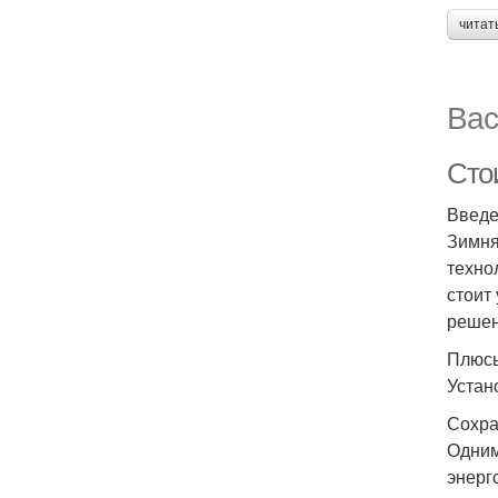
читат
Вас
Сто
Введ
Зимня
техно
стоит
решен
Плюсы
Устан
Сохра
Одним
энерг