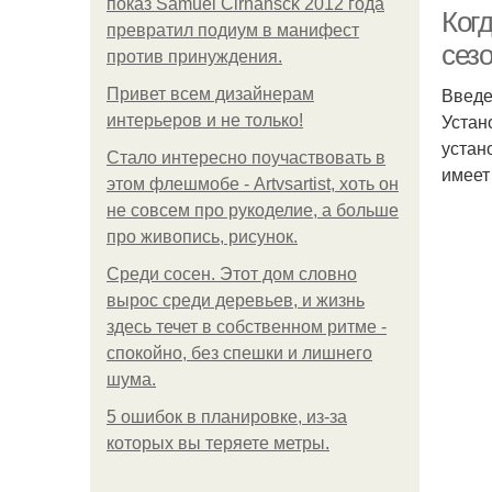
показ Samuel Cirnansck 2012 года
Ког
превратил подиум в манифест
сез
против принуждения.
Введ
Привет всем дизайнерам
Устан
интерьеров и не только!
устан
Стало интересно поучаствовать в
имеет
этом флешмобе - Artvsartist, хоть он
не совсем про рукоделие, а больше
про живопись, рисунок.
Среди сосен. Этот дом словно
вырос среди деревьев, и жизнь
здесь течет в собственном ритме -
спокойно, без спешки и лишнего
шума.
5 ошибок в планировке, из-за
которых вы теряете метры.