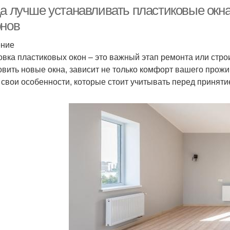
соблюдения
замены
да лучше устанавливать пластиковые окн
онов
ение
Материалы для зимней
Зимний установка
овка пластиковых окон – это важный этап ремонта или строи
установки
овить новые окна, зависит не только комфорт вашего прожи
 свои особенности, которые стоит учитывать перед принят