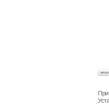
читат
При
Уст