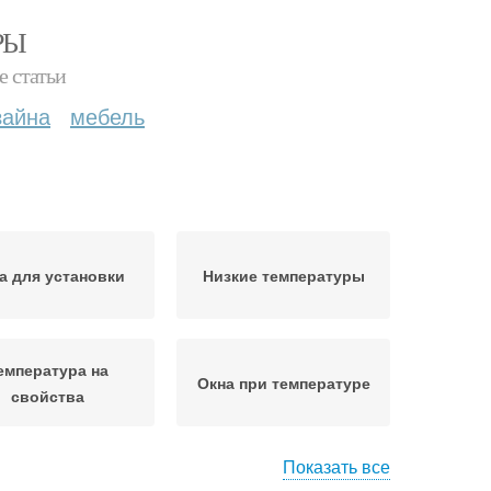
РЫ
е статьи
зайна
мебель
а для установки
Низкие температуры
емпература на
Окна при температуре
свойства
Показать все
Внутренняя
Установки при низких