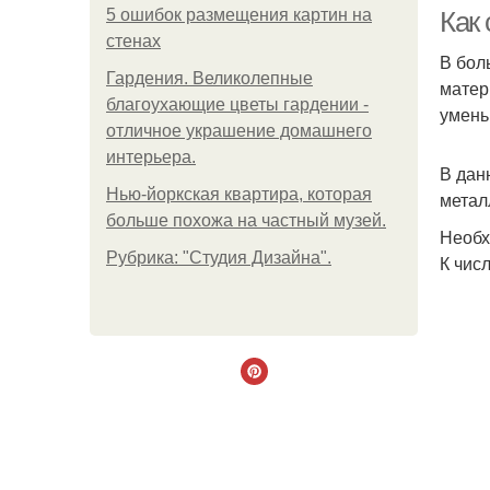
5 ошибок размещения картин на
Как
стенах
В бол
Гардения. Великолепные
матер
благоухающие цветы гардении -
умень
отличное украшение домашнего
интерьера.
В дан
Нью-йоркская квартира, которая
метал
больше похожа на частный музей.
Необх
Рубрика: "Студия Дизайна".
К чис