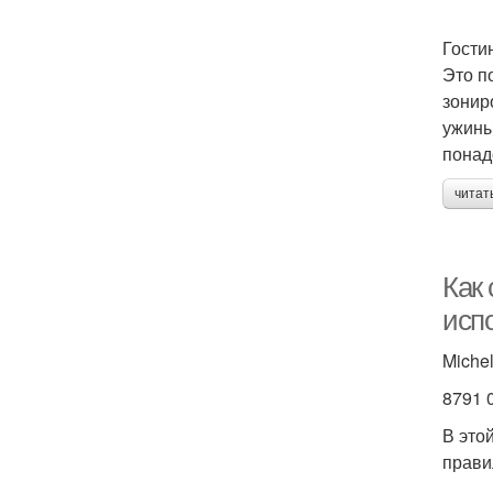
Гости
Это п
зонир
ужины
понад
читат
Как
испо
Miche
8791 
В это
прави