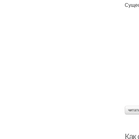
Сущес
читат
Как 