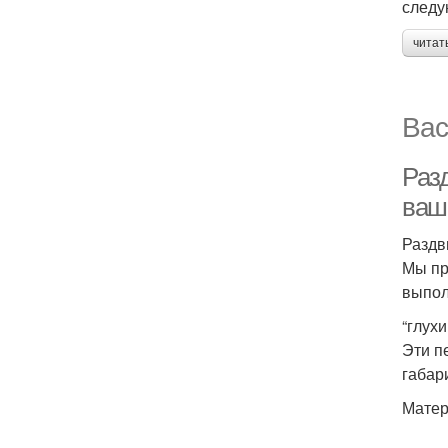
следу
читат
Вас
Раз
ваш
Раздв
Мы пр
выпол
“глух
Эти п
габар
Матер