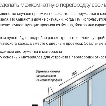
перегородки
перегородка
 сделать межкомнатную перегородку свои
ьшинстве случаев проем из гипсокартона сооружается в ко
иала. Но бывают и другие ситуации, когда ГКЛ используетс
шения существующих проемов из бетона, блоков или кирпи
ном пункте будет подробно рассмотрена технология устрой
лического каркаса вместе с дверным проемом. Остальные в
одимые инструменты и материалы
лу основных материалов для устройства перегородки относя