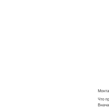
Монта
Что п
Внача