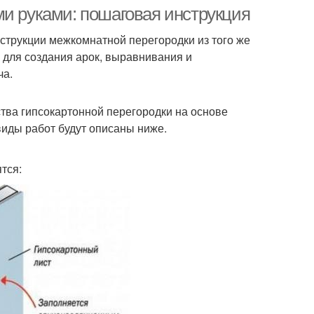
гипсокартона
гипсокартона
ми руками: пошаговая инструкция
нструкции межкомнатной перегородки из того же
я для создания арок, выравнивания и
ча.
ства гипсокартонной перегородки на основе
иды работ будут описаны ниже.
тся: