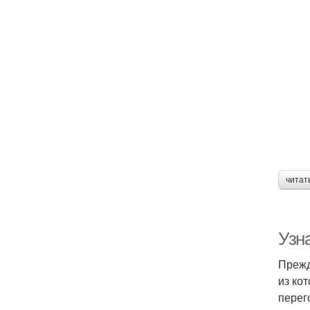
читат
Узн
Прежд
из ко
перег